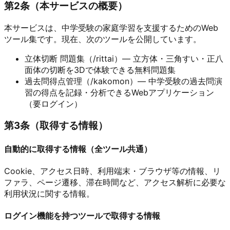
第
2
条（
本サービスの概要
）
本サービスは、中学受験の家庭学習を支援するためのWeb
ツール集です。現在、次のツールを公開しています。
立体切断 問題集（/rittai）— 立方体・三角すい・正八
面体の切断を3Dで体験できる無料問題集
過去問得点管理（/kakomon）— 中学受験の過去問演
習の得点を記録・分析できるWebアプリケーション
（要ログイン）
第
3
条（
取得する情報
）
自動的に取得する情報（全ツール共通）
Cookie、アクセス日時、利用端末・ブラウザ等の情報、リ
ファラ、ページ遷移、滞在時間など、アクセス解析に必要な
利用状況に関する情報。
ログイン機能を持つツールで取得する情報