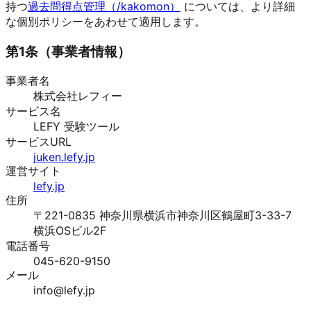
持つ
過去問得点管理（/kakomon）
については、より詳細
な個別ポリシーをあわせて適用します。
第
1
条（
事業者情報
）
事業者名
株式会社レフィー
サービス名
LEFY 受験ツール
サービスURL
juken.lefy.jp
運営サイト
lefy.jp
住所
〒221-0835 神奈川県横浜市神奈川区鶴屋町3-33-7
横浜OSビル2F
電話番号
045-620-9150
メール
info@lefy.jp