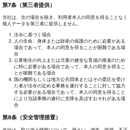
第
7
条（
第三者提供
）
当社は、次の場合を除き、利用者本人の同意を得ることなく
個人データを第三者に提供しません。
法令に基づく場合
人の生命、身体または財産の保護のために必要がある
場合であって、本人の同意を得ることが困難である場
合
公衆衛生の向上または児童の健全な育成の推進のため
に特に必要がある場合であって、本人の同意を得るこ
とが困難である場合
国の機関もしくは地方公共団体またはその委託を受け
た者が法令の定める事務を遂行することに対して協力
する必要がある場合であって、本人の同意を得ること
により当該事務の遂行に支障を及ぼすおそれがある場
合
第
8
条（
安全管理措置
）
当社は、取り扱う情報について、漏えい、滅失、毀損、不正