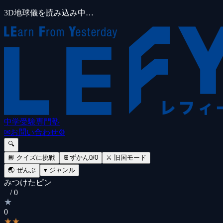
3D地球儀を読み込み中…
中学受験専門塾
✉
お問い合わせ
⚙
🔍
📘 クイズに挑戦
📔
ずかん
0
/
0
⚔️ 旧国モード
🌏 ぜんぶ
▾ ジャンル
みつけたピン
/
0
★
0
★★