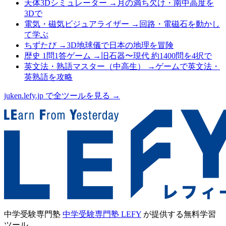
天体3Dシミュレーター
→
月の満ち欠け・南中高度を
3Dで
電気・磁気ビジュアライザー
→
回路・電磁石を動かし
て学ぶ
ちずたび
→
3D地球儀で日本の地理を冒険
歴史 1問1答ゲーム
→
旧石器〜現代 約1400問を4択で
英文法・熟語マスター（中高生）
→
ゲームで英文法・
英熟語を攻略
juken.lefy.jp で全ツールを見る →
中学受験専門塾
中学受験専門塾 LEFY
が提供する無料学習
ツール