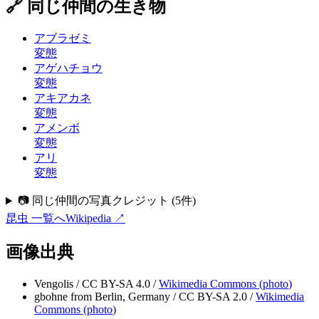
🔗 同じ仲間の生き物
アブラゼミ
変態
アゲハチョウ
変態
アキアカネ
変態
アメンボ
変態
アリ
変態
📷 同じ仲間の写真クレジット
(
5
件)
昆虫
一覧へ
Wikipedia ↗
画像出典
Vengolis
/
CC BY-SA 4.0
/
Wikimedia Commons (
photo
)
gbohne from Berlin, Germany
/
CC BY-SA 2.0
/
Wikimedia
Commons (
photo
)