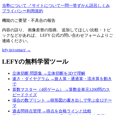
当塾について ↗
サイトについて
一問一答
ずかん
語呂
しくみ
プライバシー
利用規約
機能のご要望・不具合の報告
内容の誤り、 画像差替の指摘、 追加してほしい比較・トピ
ックなどがあれば、 LEFY 公式の問い合わせフォームよりご
連絡ください。
lefy.jp/contact/ →
LEFYの無料学習ツール
立体切断 問題集
→
立体切断を3Dで理解
速さ・ダイヤグラム
→
旅人算・通過算・流水算を動き
で
算数マスター（4択ゲーム）
→
算数全単元1200問のス
ピードクイズ
場合の数プリント
→
樹形図の書き出しで学ぶ全12テー
マ
過去問得点管理
→
得点を合格ラインと比較