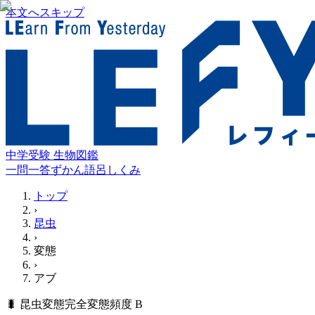
本文へスキップ
中学受験 生物図鑑
一問一答
ずかん
語呂
しくみ
トップ
›
昆虫
›
変態
›
アブ
🐛
昆虫
変態
完全変態
頻度
B