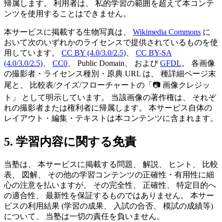
帰属します。 利用者は、 私的学習の範囲を超えて本コンテ
ンツを使用することはできません。
本サービスに掲載する生物写真は、
Wikimedia Commons
に
おいて次のいずれかのライセンスで提供されているものを使
用しています。
CC BY (4.0/3.0/2.5)
、
CC BY-SA
(4.0/3.0/2.5)
、
CC0
、 Public Domain、 および
GFDL
。 各画像
の撮影者・ライセンス種別・原典 URL は、 種詳細ページ末
尾と、 比較表/クイズ/フローチャートの「📷 画像クレジッ
ト」 として明示しています。 当該画像の著作権は、 それぞ
れの撮影者または権利者に帰属します。 本サービス自体の
レイアウト・編集・テキストは本コンテンツに含まれます。
5. 学習内容に関する免責
当塾は、 本サービスに掲載する問題、 解説、 ヒント、 比較
表、 図解、 その他の学習コンテンツの正確性・有用性に細
心の注意を払いますが、 その完全性、 正確性、 特定目的へ
の適合性、 最新性を保証するものではありません。 本サー
ビスの利用結果 (学習の成果、 入試の合否、 模試の成績等)
について、 当塾は一切の責任を負いません。