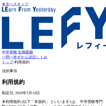
本文へスキップ
中学受験 生物図鑑
一問一答
ずかん
語呂
しくみ
トップ
›
利用規約
法的事項
利用規約
制定日:
2026年5月14日
本利用規約 (以下「本規約」 といいます) は、
中学受験専門