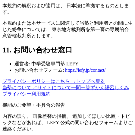
本規約の解釈および適用は、 日本法に準拠するものとしま
す。
本規約または本サービスに関連して当塾と利用者との間に生
じた紛争については、 東京地方裁判所を第一審の専属的合
意管轄裁判所とします。
11. お問い合わせ窓口
運営者:
中学受験専門塾 LEFY
お問い合わせフォーム:
https://lefy.jp/contact/
プライバシーポリシーはこちら →
トップへ戻る
当塾について ↗
サイトについて
一問一答
ずかん
語呂
しくみ
プライバシー
利用規約
機能のご要望・不具合の報告
内容の誤り、 画像差替の指摘、 追加してほしい比較・トピ
ックなどがあれば、 LEFY 公式の問い合わせフォームよりご
連絡ください。