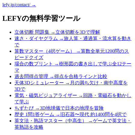
lefy.jp/contact/ →
LEFYの無料学習ツール
立体切断 問題集
→
立体切断を3Dで理解
速さ・ダイヤグラム
→
旅人算・通過算・流水算を動き
で
算数マスター（4択ゲーム）
→
算数全単元1200問のス
ピードクイズ
場合の数プリント
→
樹形図の書き出しで学ぶ全12テー
マ
過去問得点管理
→
得点を合格ラインと比較
天体3Dシミュレーター
→
月の満ち欠け・南中高度を
3Dで
電気・磁気ビジュアライザー
→
回路・電磁石を動かし
て学ぶ
ちずたび
→
3D地球儀で日本の地理を冒険
歴史 1問1答ゲーム
→
旧石器〜現代 約1400問を4択で
英文法・熟語マスター（中高生）
→
ゲームで英文法・
英熟語を攻略