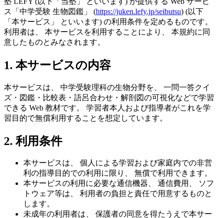
塾 LEFY
(以下「当塾」 といいます) が提供する Web サービ
ス「
中学受験 生物図鑑
」 (
https://juken.lefy.jp/seibutsu
) (以下
「本サービス」 といいます) の利用条件を定めるものです。
利用者は、 本サービスを利用することにより、 本規約に同
意したものとみなされます。
1. 本サービスの内容
本サービスは、 中学受験理科の生物分野を、 一問一答クイ
ズ・図鑑・比較表・語呂合わせ・解剖図の可視化などで学習
できる Web 教材です。 学習者本人および指導者がこれを学
習目的で無償利用することを想定しています。
2. 利用条件
本サービスは、 個人による学習および家庭内での非営
利の指導目的での利用に限り、 無償で利用できます。
本サービスの利用に必要な通信機器、 通信費用、 ソフ
トウェア等は、 利用者の負担と責任で用意するものと
します。
未成年の利用者は、 保護者の同意を得たうえで本サー