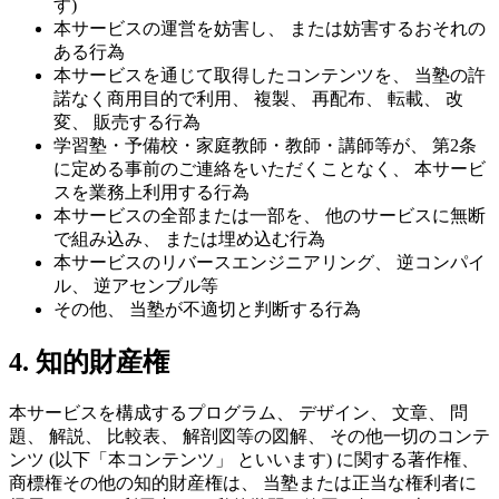
す)
本サービスの運営を妨害し、 または妨害するおそれの
ある行為
本サービスを通じて取得したコンテンツを、 当塾の許
諾なく商用目的で利用、 複製、 再配布、 転載、 改
変、 販売する行為
学習塾・予備校・家庭教師・教師・講師等が、 第2条
に定める事前のご連絡をいただくことなく、 本サービ
スを業務上利用する行為
本サービスの全部または一部を、 他のサービスに無断
で組み込み、 または埋め込む行為
本サービスのリバースエンジニアリング、 逆コンパイ
ル、 逆アセンブル等
その他、 当塾が不適切と判断する行為
4. 知的財産権
本サービスを構成するプログラム、 デザイン、 文章、 問
題、 解説、 比較表、 解剖図等の図解、 その他一切のコンテ
ンツ (以下「本コンテンツ」 といいます) に関する著作権、
商標権その他の知的財産権は、 当塾または正当な権利者に