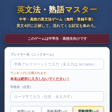
英文法・熟語マスター
中学・高校の英文法ゲーム（無料・登録不要）
英文4択に正解して、流れてくる財宝を集めろ。
このゲームは中学生・高校生向けです
プレイヤー名（ニックネーム）
ランキングに公開されます。
本名は絶対に入力しないでください！
学校名（任意）
中学レベル
高校基礎レベ
受験標準レベ