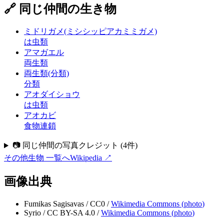
🔗 同じ仲間の生き物
ミドリガメ(ミシシッピアカミミガメ)
は虫類
アマガエル
両生類
両生類(分類)
分類
アオダイショウ
は虫類
アオカビ
食物連鎖
📷 同じ仲間の写真クレジット
(
4
件)
その他生物
一覧へ
Wikipedia ↗
画像出典
Fumikas Sagisavas
/
CC0
/
Wikimedia Commons (
photo
)
Syrio
/
CC BY-SA 4.0
/
Wikimedia Commons (
photo
)