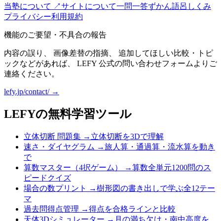
当塾について ↗
サイトについて
一問一答
ずかん
語呂
しくみ
プライバシー
利用規約
機能のご要望・不具合の報告
内容の誤り、 画像差替の指摘、 追加してほしい比較・トピ
ックなどがあれば、 LEFY 公式の問い合わせフォームよりご
連絡ください。
lefy.jp/contact/ →
LEFYの無料学習ツール
立体切断 問題集
→
立体切断を3Dで理解
速さ・ダイヤグラム
→
旅人算・通過算・流水算を動き
で
算数マスター（4択ゲーム）
→
算数全単元1200問のス
ピードクイズ
場合の数プリント
→
樹形図の書き出しで学ぶ全12テー
マ
過去問得点管理
→
得点を合格ラインと比較
天体3Dシミュレーター
→
月の満ち欠け・南中高度を