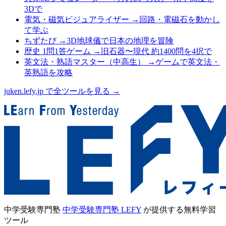
3Dで
電気・磁気ビジュアライザー
→
回路・電磁石を動かし
て学ぶ
ちずたび
→
3D地球儀で日本の地理を冒険
歴史 1問1答ゲーム
→
旧石器〜現代 約1400問を4択で
英文法・熟語マスター（中高生）
→
ゲームで英文法・
英熟語を攻略
juken.lefy.jp で全ツールを見る →
中学受験専門塾
中学受験専門塾 LEFY
が提供する無料学習
ツール