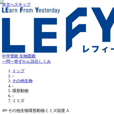
本文へスキップ
中学受験 生物図鑑
一問一答
ずかん
語呂
しくみ
トップ
›
その他生物
›
環形動物
›
ミミズ
🐟
その他生物
環形動物
ミミズ
頻度
A