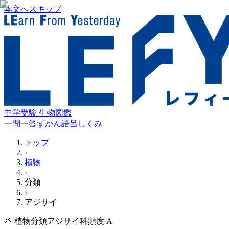
本文へスキップ
中学受験 生物図鑑
一問一答
ずかん
語呂
しくみ
トップ
›
植物
›
分類
›
アジサイ
🌱
植物
分類
アジサイ科
頻度
A