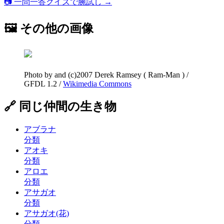
📷 一問一答クイズで腕試し →
🖼 その他の画像
Photo by and (c)2007 Derek Ramsey ( Ram-Man )
/
GFDL 1.2
/
Wikimedia Commons
🔗 同じ仲間の生き物
アブラナ
分類
アオキ
分類
アロエ
分類
アサガオ
分類
アサガオ(花)
分類