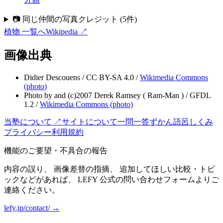
📷 同じ仲間の写真クレジット
(
5
件)
植物
一覧へ
Wikipedia ↗
画像出典
Didier Descouens
/
CC BY-SA 4.0
/
Wikimedia Commons
(
photo
)
Photo by and (c)2007 Derek Ramsey ( Ram-Man )
/
GFDL
1.2
/
Wikimedia Commons (
photo
)
当塾について ↗
サイトについて
一問一答
ずかん
語呂
しくみ
プライバシー
利用規約
機能のご要望・不具合の報告
内容の誤り、 画像差替の指摘、 追加してほしい比較・トピ
ックなどがあれば、 LEFY 公式の問い合わせフォームよりご
連絡ください。
lefy.jp/contact/ →