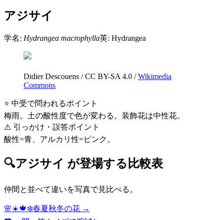
アジサイ
学名:
Hydrangea macrophylla
英:
Hydrangea
Didier Descouens
/
CC BY-SA 4.0
/
Wikimedia
Commons
⭐ 中受で問われるポイント
梅雨。土の酸性度で色が変わる。装飾花は中性花。
⚠️ 引っかけ・誤答ポイント
酸性=青、アルカリ性=ピンク。
🔍
アジサイ
が登場する比較表
仲間と並べて違いを写真で見比べる。
🌸☀️🍁❄️
春夏秋冬の花
→