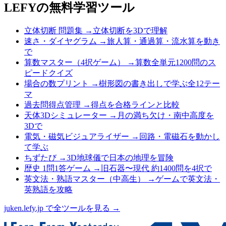
LEFYの無料学習ツール
立体切断 問題集
→
立体切断を3Dで理解
速さ・ダイヤグラム
→
旅人算・通過算・流水算を動き
で
算数マスター（4択ゲーム）
→
算数全単元1200問のス
ピードクイズ
場合の数プリント
→
樹形図の書き出しで学ぶ全12テー
マ
過去問得点管理
→
得点を合格ラインと比較
天体3Dシミュレーター
→
月の満ち欠け・南中高度を
3Dで
電気・磁気ビジュアライザー
→
回路・電磁石を動かし
て学ぶ
ちずたび
→
3D地球儀で日本の地理を冒険
歴史 1問1答ゲーム
→
旧石器〜現代 約1400問を4択で
英文法・熟語マスター（中高生）
→
ゲームで英文法・
英熟語を攻略
juken.lefy.jp で全ツールを見る →