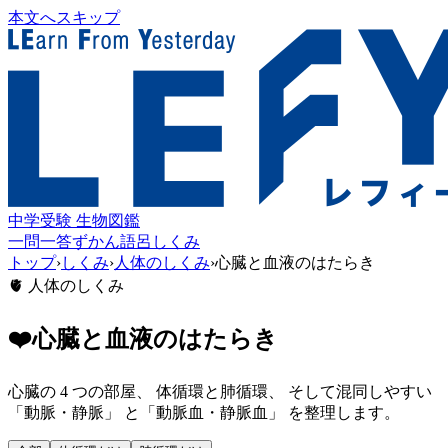
本文へスキップ
中学受験 生物図鑑
一問一答
ずかん
語呂
しくみ
トップ
›
しくみ
›
人体のしくみ
›
心臓と血液のはたらき
🫀
人体のしくみ
❤️
心臓と血液のはたらき
心臓の 4 つの部屋、 体循環と肺循環、 そして混同しやすい
「動脈・静脈」 と「動脈血・静脈血」 を整理します。