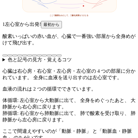
ここで酸素をわたして、二酸化炭素をうけとる
1
左心室から出発!
最初から
酸素いっぱいの赤い血が、心臓で一番強い部屋から全身めが
けて飛び出す。
色と記号の見方・覚えるコツ
心臓は右心房・右心室・左心房・左心室の 4 つの部屋に分か
れています。 全身に血液を送り出すのは左心室です。
血液の流れは 2 つの循環でできています。
体循環: 左心室から大動脈に出て、 全身をめぐったあと、 大
静脈から右心房に戻ります。
肺循環: 右心室から肺動脈に出て、 肺で酸素を受け取り、 肺
静脈から左心房に戻ります。
ここで間違えやすいのが「動脈・静脈」 と「動脈血・静脈
血」 のちがいです。