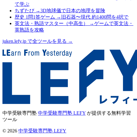
て学ぶ
ちずたび
→
3D地球儀で日本の地理を冒険
歴史 1問1答ゲーム
→
旧石器〜現代 約1400問を4択で
英文法・熟語マスター（中高生）
→
ゲームで英文法・
英熟語を攻略
juken.lefy.jp で全ツールを見る →
中学受験専門塾
中学受験専門塾 LEFY
が提供する無料学習
ツール
©
2026
中学受験専門塾 LEFY