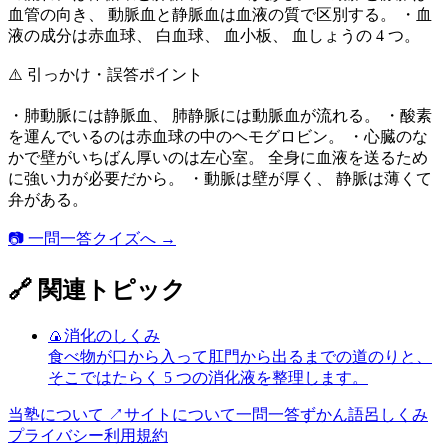
血管の向き、 動脈血と静脈血は血液の質で区別する。 ・血
液の成分は赤血球、 白血球、 血小板、 血しょうの 4 つ。
⚠️ 引っかけ・誤答ポイント
・肺動脈には静脈血、 肺静脈には動脈血が流れる。 ・酸素
を運んでいるのは赤血球の中のヘモグロビン。 ・心臓のな
かで壁がいちばん厚いのは左心室。 全身に血液を送るため
に強い力が必要だから。 ・動脈は壁が厚く、 静脈は薄くて
弁がある。
📷 一問一答クイズへ →
🔗 関連トピック
🍙
消化のしくみ
食べ物が口から入って肛門から出るまでの道のりと、
そこではたらく 5 つの消化液を整理します。
当塾について ↗
サイトについて
一問一答
ずかん
語呂
しくみ
プライバシー
利用規約