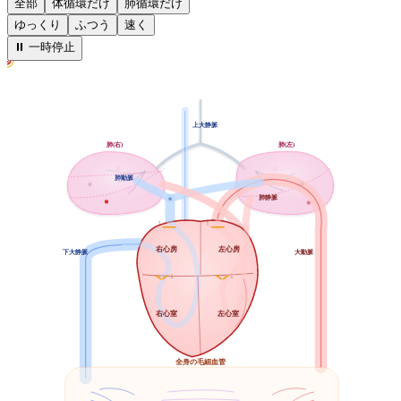
全部
体循環だけ
肺循環だけ
ゆっくり
ふつう
速く
⏸ 一時停止
上大静脈
肺(右)
肺(左)
肺動脈
肺静脈
↑
↑
右心房
左心房
下大静脈
大動脈
↓
↓
右心室
左心室
全身の毛細血管