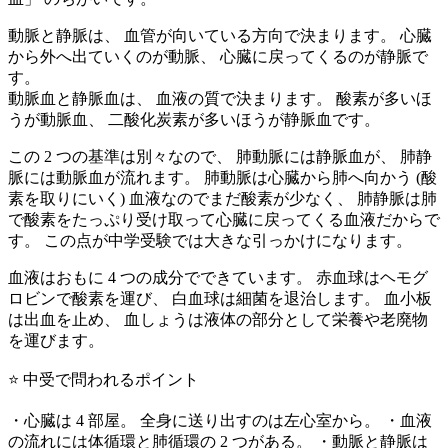
動脈と静脈は、 血管が向いている方向で決まります。 心臓
から外へ出ていくのが動脈、 心臓に戻ってくるのが静脈で
す。
動脈血と静脈血は、 血液の質で決まります。 酸素が多いほ
うが動脈血、 二酸化炭素が多いほうが静脈血です。
この 2 つの基準は別々なので、 肺動脈には静脈血が、 肺静
脈には動脈血が流れます。 肺動脈は心臓から肺へ向かう (酸
素を取りにいく) 血液なのでまだ酸素が少なく、 肺静脈は肺
で酸素をたっぷり受け取って心臓に戻ってくる血液だからで
す。 この点が中学受験では大きな引っかけになります。
血液はおもに 4 つの成分でできています。 赤血球はヘモグ
ロビンで酸素を運び、 白血球は細菌を退治します。 血小板
は出血を止め、 血しょうは液体の部分として栄養や老廃物
を運びます。
⭐ 中受で問われるポイント
・心臓は 4 部屋。 全身に送り出すのは左心室から。 ・血液
の流れには体循環と肺循環の 2 つがある。 ・動脈と静脈は