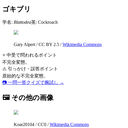
ゴキブリ
学名:
Blattodea
英:
Cockroach
Gary Alpert
/
CC BY 2.5
/
Wikimedia Commons
⭐ 中受で問われるポイント
不完全変態。
⚠️ 引っかけ・誤答ポイント
原始的な不完全変態。
📷 一問一答クイズで腕試し →
🖼 その他の画像
Koar20104
/
CC0
/
Wikimedia Commons