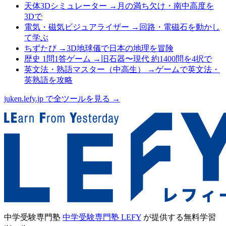
天体3Dシミュレーター
→
月の満ち欠け・南中高度を
3Dで
電気・磁気ビジュアライザー
→
回路・電磁石を動かし
て学ぶ
ちずたび
→
3D地球儀で日本の地理を冒険
歴史 1問1答ゲーム
→
旧石器〜現代 約1400問を4択で
英文法・熟語マスター（中高生）
→
ゲームで英文法・
英熟語を攻略
juken.lefy.jp で全ツールを見る →
中学受験専門塾
中学受験専門塾 LEFY
が提供する無料学習