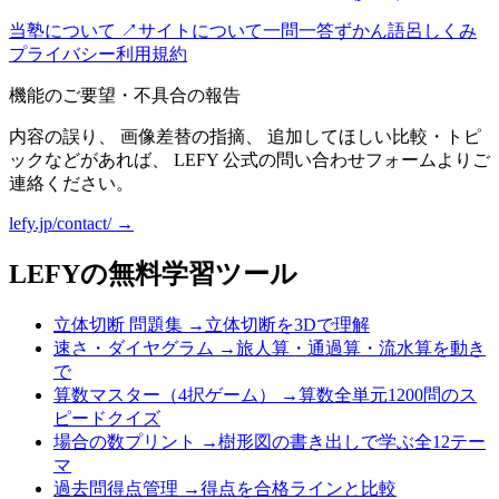
当塾について ↗
サイトについて
一問一答
ずかん
語呂
しくみ
プライバシー
利用規約
機能のご要望・不具合の報告
内容の誤り、 画像差替の指摘、 追加してほしい比較・トピ
ックなどがあれば、 LEFY 公式の問い合わせフォームよりご
連絡ください。
lefy.jp/contact/ →
LEFYの無料学習ツール
立体切断 問題集
→
立体切断を3Dで理解
速さ・ダイヤグラム
→
旅人算・通過算・流水算を動き
で
算数マスター（4択ゲーム）
→
算数全単元1200問のス
ピードクイズ
場合の数プリント
→
樹形図の書き出しで学ぶ全12テー
マ
過去問得点管理
→
得点を合格ラインと比較