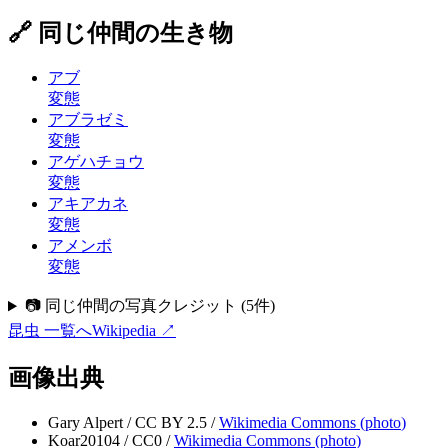
🔗 同じ仲間の生き物
アブ
変態
アブラゼミ
変態
アゲハチョウ
変態
アキアカネ
変態
アメンボ
変態
📷 同じ仲間の写真クレジット
(
5
件)
昆虫
一覧へ
Wikipedia ↗
画像出典
Gary Alpert
/
CC BY 2.5
/
Wikimedia Commons (
photo
)
Koar20104
/
CC0
/
Wikimedia Commons (
photo
)