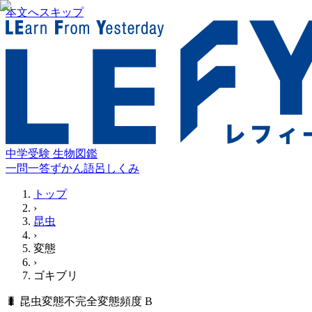
本文へスキップ
中学受験 生物図鑑
一問一答
ずかん
語呂
しくみ
トップ
›
昆虫
›
変態
›
ゴキブリ
🐛
昆虫
変態
不完全変態
頻度
B