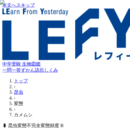
本文へスキップ
中学受験 生物図鑑
一問一答
ずかん
語呂
しくみ
トップ
›
昆虫
›
変態
›
カメムシ
🐛
昆虫
変態
不完全変態
頻度
B