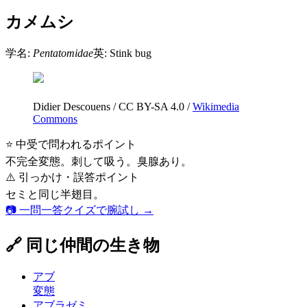
カメムシ
学名:
Pentatomidae
英:
Stink bug
Didier Descouens
/
CC BY-SA 4.0
/
Wikimedia
Commons
⭐ 中受で問われるポイント
不完全変態。刺して吸う。臭腺あり。
⚠️ 引っかけ・誤答ポイント
セミと同じ半翅目。
📷 一問一答クイズで腕試し →
🔗 同じ仲間の生き物
アブ
変態
アブラゼミ