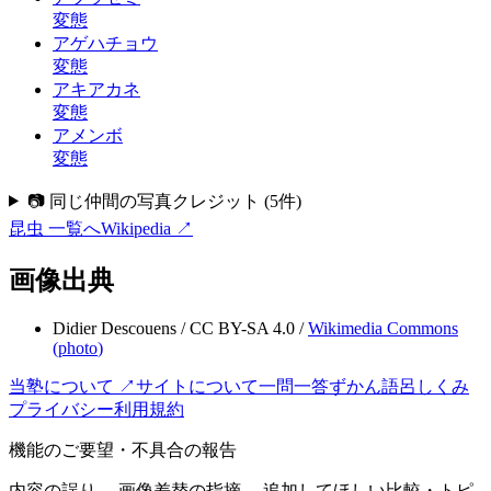
変態
アゲハチョウ
変態
アキアカネ
変態
アメンボ
変態
📷 同じ仲間の写真クレジット
(
5
件)
昆虫
一覧へ
Wikipedia ↗
画像出典
Didier Descouens
/
CC BY-SA 4.0
/
Wikimedia Commons
(
photo
)
当塾について ↗
サイトについて
一問一答
ずかん
語呂
しくみ
プライバシー
利用規約
機能のご要望・不具合の報告
内容の誤り、 画像差替の指摘、 追加してほしい比較・トピ