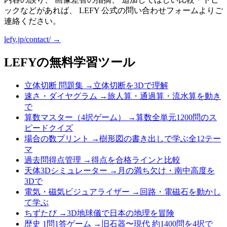
ックなどがあれば、 LEFY 公式の問い合わせフォームよりご
連絡ください。
lefy.jp/contact/ →
LEFYの無料学習ツール
立体切断 問題集
→
立体切断を3Dで理解
速さ・ダイヤグラム
→
旅人算・通過算・流水算を動き
で
算数マスター（4択ゲーム）
→
算数全単元1200問のス
ピードクイズ
場合の数プリント
→
樹形図の書き出しで学ぶ全12テー
マ
過去問得点管理
→
得点を合格ラインと比較
天体3Dシミュレーター
→
月の満ち欠け・南中高度を
3Dで
電気・磁気ビジュアライザー
→
回路・電磁石を動かし
て学ぶ
ちずたび
→
3D地球儀で日本の地理を冒険
歴史 1問1答ゲーム
→
旧石器〜現代 約1400問を4択で