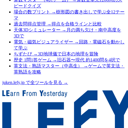
ピードクイズ
場合の数プリント
→
樹形図の書き出しで学ぶ全12テー
マ
過去問得点管理
→
得点を合格ラインと比較
天体3Dシミュレーター
→
月の満ち欠け・南中高度を
3Dで
電気・磁気ビジュアライザー
→
回路・電磁石を動かし
て学ぶ
ちずたび
→
3D地球儀で日本の地理を冒険
歴史 1問1答ゲーム
→
旧石器〜現代 約1400問を4択で
英文法・熟語マスター（中高生）
→
ゲームで英文法・
英熟語を攻略
juken.lefy.jp で全ツールを見る →