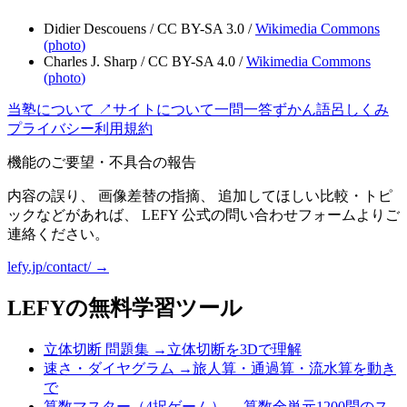
Didier Descouens
/
CC BY-SA 3.0
/
Wikimedia Commons
(
photo
)
Charles J. Sharp
/
CC BY-SA 4.0
/
Wikimedia Commons
(
photo
)
当塾について ↗
サイトについて
一問一答
ずかん
語呂
しくみ
プライバシー
利用規約
機能のご要望・不具合の報告
内容の誤り、 画像差替の指摘、 追加してほしい比較・トピ
ックなどがあれば、 LEFY 公式の問い合わせフォームよりご
連絡ください。
lefy.jp/contact/ →
LEFYの無料学習ツール
立体切断 問題集
→
立体切断を3Dで理解
速さ・ダイヤグラム
→
旅人算・通過算・流水算を動き
で
算数マスター（4択ゲーム）
→
算数全単元1200問のス