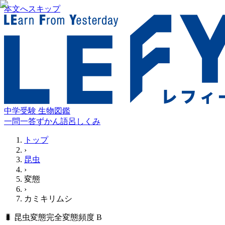
本文へスキップ
中学受験 生物図鑑
一問一答
ずかん
語呂
しくみ
トップ
›
昆虫
›
変態
›
カミキリムシ
🐛
昆虫
変態
完全変態
頻度
B