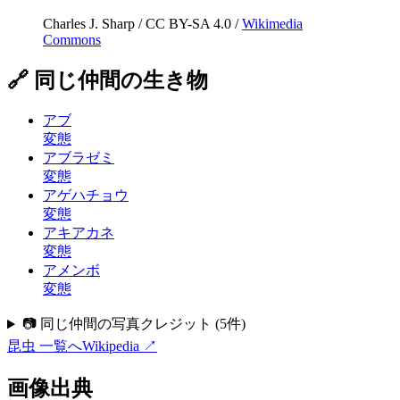
Charles J. Sharp
/
CC BY-SA 4.0
/
Wikimedia
Commons
🔗 同じ仲間の生き物
アブ
変態
アブラゼミ
変態
アゲハチョウ
変態
アキアカネ
変態
アメンボ
変態
📷 同じ仲間の写真クレジット
(
5
件)
昆虫
一覧へ
Wikipedia ↗
画像出典