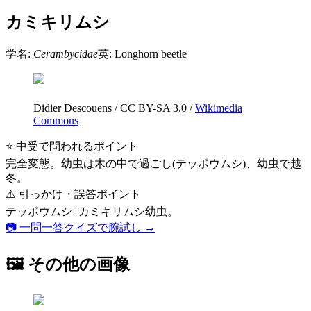
カミキリムシ
学名:
Cerambycidae
英:
Longhorn beetle
Didier Descouens
/
CC BY-SA 3.0
/
Wikimedia
Commons
⭐ 中受で問われるポイント
完全変態。幼虫は木の中で過ごし(テッポウムシ)、幼虫で越
冬。
⚠️ 引っかけ・誤答ポイント
テッポウムシ=カミキリムシ幼虫。
📷 一問一答クイズで腕試し →
🖼 その他の画像