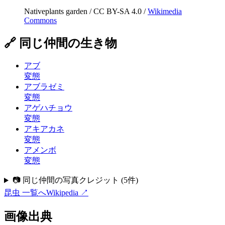
Nativeplants garden
/
CC BY-SA 4.0
/
Wikimedia
Commons
🔗 同じ仲間の生き物
アブ
変態
アブラゼミ
変態
アゲハチョウ
変態
アキアカネ
変態
アメンボ
変態
📷 同じ仲間の写真クレジット
(
5
件)
昆虫
一覧へ
Wikipedia ↗
画像出典