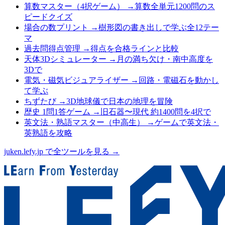
算数マスター（4択ゲーム）
→
算数全単元1200問のス
ピードクイズ
場合の数プリント
→
樹形図の書き出しで学ぶ全12テー
マ
過去問得点管理
→
得点を合格ラインと比較
天体3Dシミュレーター
→
月の満ち欠け・南中高度を
3Dで
電気・磁気ビジュアライザー
→
回路・電磁石を動かし
て学ぶ
ちずたび
→
3D地球儀で日本の地理を冒険
歴史 1問1答ゲーム
→
旧石器〜現代 約1400問を4択で
英文法・熟語マスター（中高生）
→
ゲームで英文法・
英熟語を攻略
juken.lefy.jp で全ツールを見る →