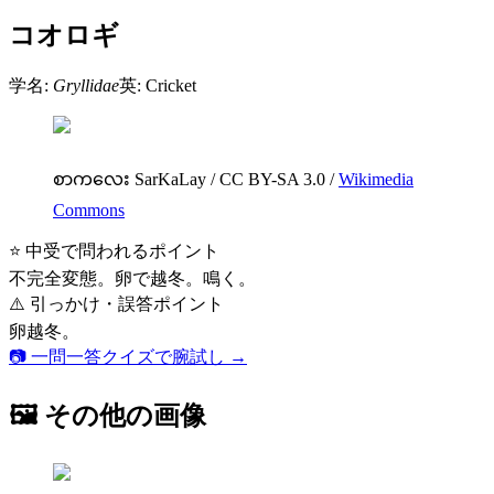
コオロギ
学名:
Gryllidae
英:
Cricket
စာကလေး SarKaLay
/
CC BY-SA 3.0
/
Wikimedia
Commons
⭐ 中受で問われるポイント
不完全変態。卵で越冬。鳴く。
⚠️ 引っかけ・誤答ポイント
卵越冬。
📷 一問一答クイズで腕試し →
🖼 その他の画像