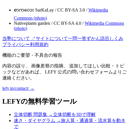
စာကလေး SarKaLay
/
CC BY-SA 3.0
/
Wikimedia
Commons (
photo
)
Nativeplants garden
/
CC BY-SA 4.0
/
Wikimedia Commons
(
photo
)
当塾について ↗
サイトについて
一問一答
ずかん
語呂
しくみ
プライバシー
利用規約
機能のご要望・不具合の報告
内容の誤り、 画像差替の指摘、 追加してほしい比較・トピ
ックなどがあれば、 LEFY 公式の問い合わせフォームよりご
連絡ください。
lefy.jp/contact/ →
LEFYの無料学習ツール
立体切断 問題集
→
立体切断を3Dで理解
速さ・ダイヤグラム
→
旅人算・通過算・流水算を動き
で