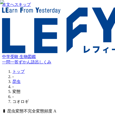
本文へスキップ
中学受験 生物図鑑
一問一答
ずかん
語呂
しくみ
トップ
›
昆虫
›
変態
›
コオロギ
🐛
昆虫
変態
不完全変態
頻度
A