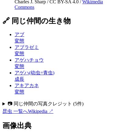
Charles J. Sharp
/
CC BY-SA 4.0
/
Wikimedia
Commons
🔗 同じ仲間の生き物
アブ
変態
アブラゼミ
変態
アゲハチョウ
変態
アゲハ(幼虫=青虫)
成長
アキアカネ
変態
📷 同じ仲間の写真クレジット
(
5
件)
昆虫
一覧へ
Wikipedia ↗
画像出典