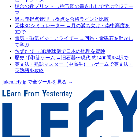
場合の数プリント
→
樹形図の書き出しで学ぶ全12テー
マ
過去問得点管理
→
得点を合格ラインと比較
天体3Dシミュレーター
→
月の満ち欠け・南中高度を
3Dで
電気・磁気ビジュアライザー
→
回路・電磁石を動かし
て学ぶ
ちずたび
→
3D地球儀で日本の地理を冒険
歴史 1問1答ゲーム
→
旧石器〜現代 約1400問を4択で
英文法・熟語マスター（中高生）
→
ゲームで英文法・
英熟語を攻略
juken.lefy.jp で全ツールを見る →