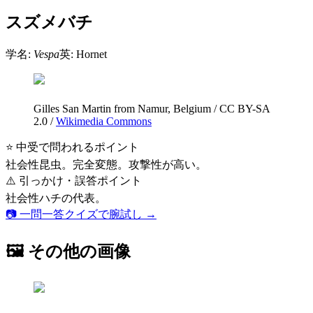
スズメバチ
学名:
Vespa
英:
Hornet
Gilles San Martin from Namur, Belgium
/
CC BY-SA
2.0
/
Wikimedia Commons
⭐ 中受で問われるポイント
社会性昆虫。完全変態。攻撃性が高い。
⚠️ 引っかけ・誤答ポイント
社会性ハチの代表。
📷 一問一答クイズで腕試し →
🖼 その他の画像