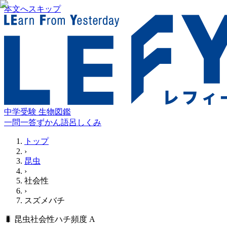
本文へスキップ
中学受験 生物図鑑
一問一答
ずかん
語呂
しくみ
トップ
›
昆虫
›
社会性
›
スズメバチ
🐛
昆虫
社会性
ハチ
頻度
A