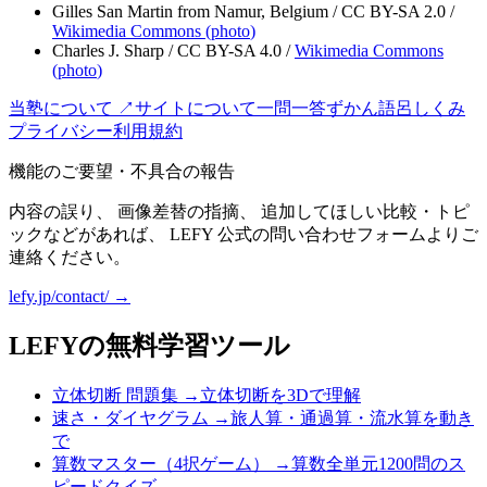
Gilles San Martin from Namur, Belgium
/
CC BY-SA 2.0
/
Wikimedia Commons (
photo
)
Charles J. Sharp
/
CC BY-SA 4.0
/
Wikimedia Commons
(
photo
)
当塾について ↗
サイトについて
一問一答
ずかん
語呂
しくみ
プライバシー
利用規約
機能のご要望・不具合の報告
内容の誤り、 画像差替の指摘、 追加してほしい比較・トピ
ックなどがあれば、 LEFY 公式の問い合わせフォームよりご
連絡ください。
lefy.jp/contact/ →
LEFYの無料学習ツール
立体切断 問題集
→
立体切断を3Dで理解
速さ・ダイヤグラム
→
旅人算・通過算・流水算を動き
で
算数マスター（4択ゲーム）
→
算数全単元1200問のス
ピードクイズ