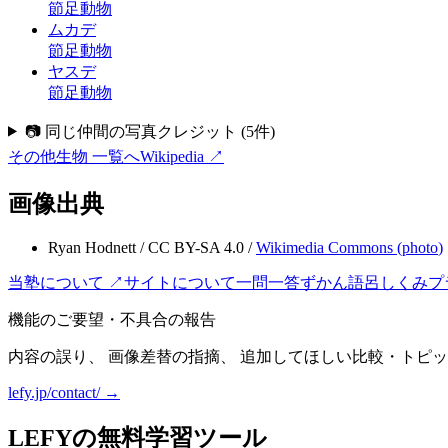
節足動物
ムカデ
節足動物
ヤスデ
節足動物
📷 同じ仲間の写真クレジット
(
5
件)
その他生物
一覧へ
Wikipedia ↗
画像出典
Ryan Hodnett
/
CC BY-SA 4.0
/
Wikimedia Commons (
photo
)
当塾について ↗
サイトについて
一問一答
ずかん
語呂
しくみ
プ
機能のご要望・不具合の報告
内容の誤り、 画像差替の指摘、 追加してほしい比較・トピッ
lefy.jp/contact/ →
LEFYの無料学習ツール