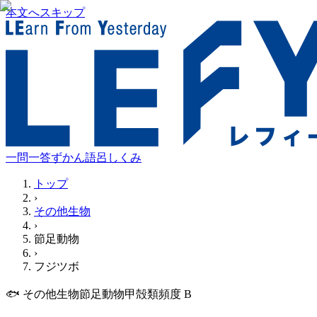
本文へスキップ
一問一答
ずかん
語呂
しくみ
トップ
›
その他生物
›
節足動物
›
フジツボ
🐟
その他生物
節足動物
甲殻類
頻度
B