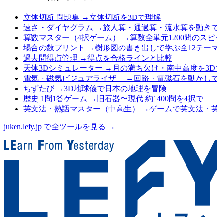
立体切断 問題集
→
立体切断を3Dで理解
速さ・ダイヤグラム
→
旅人算・通過算・流水算を動き
算数マスター（4択ゲーム）
→
算数全単元1200問のス
場合の数プリント
→
樹形図の書き出しで学ぶ全12テー
過去問得点管理
→
得点を合格ラインと比較
天体3Dシミュレーター
→
月の満ち欠け・南中高度を3D
電気・磁気ビジュアライザー
→
回路・電磁石を動かし
ちずたび
→
3D地球儀で日本の地理を冒険
歴史 1問1答ゲーム
→
旧石器〜現代 約1400問を4択で
英文法・熟語マスター（中高生）
→
ゲームで英文法・
juken.lefy.jp で全ツールを見る →