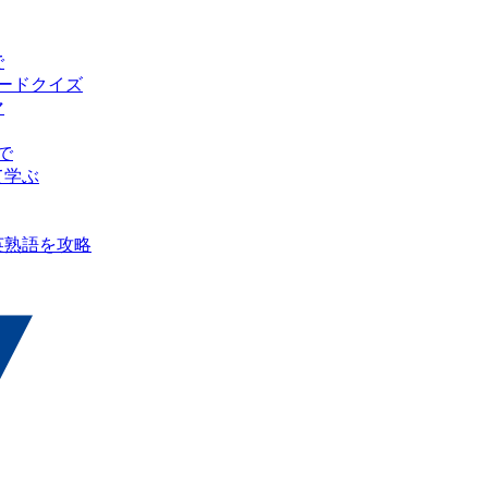
で
ピードクイズ
マ
で
て学ぶ
英熟語を攻略