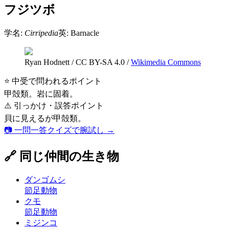
フジツボ
学名:
Cirripedia
英:
Barnacle
Ryan Hodnett
/
CC BY-SA 4.0
/
Wikimedia Commons
⭐ 中受で問われるポイント
甲殻類。岩に固着。
⚠️ 引っかけ・誤答ポイント
貝に見えるが甲殻類。
📷 一問一答クイズで腕試し →
🔗 同じ仲間の生き物
ダンゴムシ
節足動物
クモ
節足動物
ミジンコ