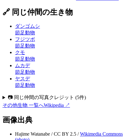
🔗 同じ仲間の生き物
ダンゴムシ
節足動物
フジツボ
節足動物
クモ
節足動物
ムカデ
節足動物
ヤスデ
節足動物
📷 同じ仲間の写真クレジット
(
5
件)
その他生物
一覧へ
Wikipedia ↗
画像出典
Hajime Watanabe
/
CC BY 2.5
/
Wikimedia Commons
(
photo
)