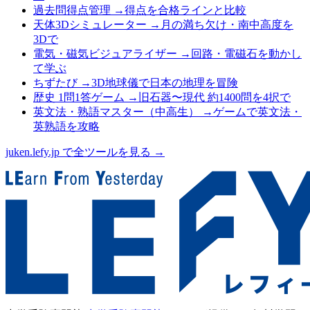
過去問得点管理
→
得点を合格ラインと比較
天体3Dシミュレーター
→
月の満ち欠け・南中高度を
3Dで
電気・磁気ビジュアライザー
→
回路・電磁石を動かし
て学ぶ
ちずたび
→
3D地球儀で日本の地理を冒険
歴史 1問1答ゲーム
→
旧石器〜現代 約1400問を4択で
英文法・熟語マスター（中高生）
→
ゲームで英文法・
英熟語を攻略
juken.lefy.jp で全ツールを見る →