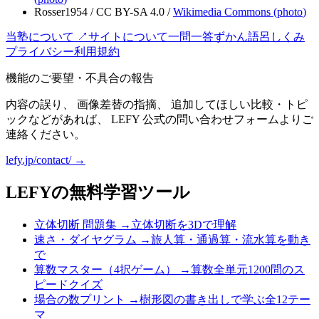
Rosser1954
/
CC BY-SA 4.0
/
Wikimedia Commons (
photo
)
当塾について ↗
サイトについて
一問一答
ずかん
語呂
しくみ
プライバシー
利用規約
機能のご要望・不具合の報告
内容の誤り、 画像差替の指摘、 追加してほしい比較・トピ
ックなどがあれば、 LEFY 公式の問い合わせフォームよりご
連絡ください。
lefy.jp/contact/ →
LEFYの無料学習ツール
立体切断 問題集
→
立体切断を3Dで理解
速さ・ダイヤグラム
→
旅人算・通過算・流水算を動き
で
算数マスター（4択ゲーム）
→
算数全単元1200問のス
ピードクイズ
場合の数プリント
→
樹形図の書き出しで学ぶ全12テー
マ