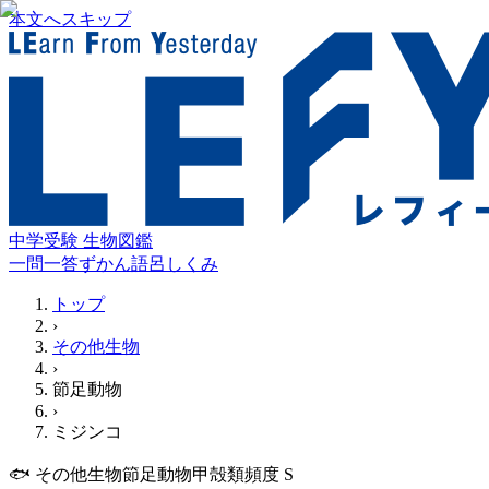
本文へスキップ
中学受験 生物図鑑
一問一答
ずかん
語呂
しくみ
トップ
›
その他生物
›
節足動物
›
ミジンコ
🐟
その他生物
節足動物
甲殻類
頻度
S