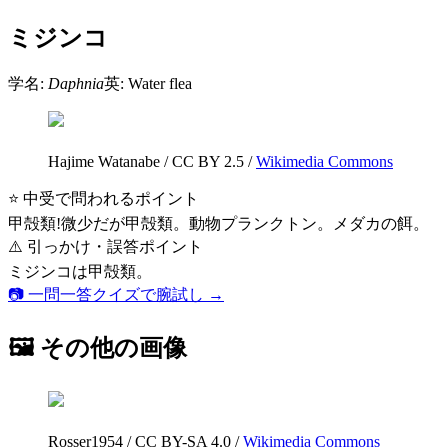
ミジンコ
学名:
Daphnia
英:
Water flea
Hajime Watanabe
/
CC BY 2.5
/
Wikimedia Commons
⭐ 中受で問われるポイント
甲殻類!微少だが甲殻類。動物プランクトン。メダカの餌。
⚠️ 引っかけ・誤答ポイント
ミジンコは甲殻類。
📷 一問一答クイズで腕試し →
🖼 その他の画像
Rosser1954
/
CC BY-SA 4.0
/
Wikimedia Commons