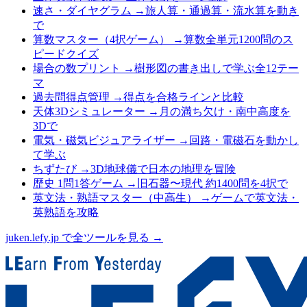
速さ・ダイヤグラム
→
旅人算・通過算・流水算を動き
で
算数マスター（4択ゲーム）
→
算数全単元1200問のス
ピードクイズ
場合の数プリント
→
樹形図の書き出しで学ぶ全12テー
マ
過去問得点管理
→
得点を合格ラインと比較
天体3Dシミュレーター
→
月の満ち欠け・南中高度を
3Dで
電気・磁気ビジュアライザー
→
回路・電磁石を動かし
て学ぶ
ちずたび
→
3D地球儀で日本の地理を冒険
歴史 1問1答ゲーム
→
旧石器〜現代 約1400問を4択で
英文法・熟語マスター（中高生）
→
ゲームで英文法・
英熟語を攻略
juken.lefy.jp で全ツールを見る →