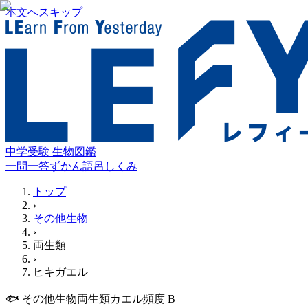
本文へスキップ
中学受験 生物図鑑
一問一答
ずかん
語呂
しくみ
トップ
›
その他生物
›
両生類
›
ヒキガエル
🐟
その他生物
両生類
カエル
頻度
B