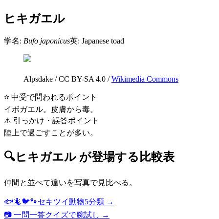
ヒキガエル
学名:
Bufo japonicus
英:
Japanese toad
Alpsdake
/
CC BY-SA 4.0
/
Wikimedia Commons
⭐ 中受で問われるポイント
イボガエル。皮膚から毒。
⚠️ 引っかけ・誤答ポイント
陸上で過ごすことが多い。
🔍
ヒキガエル
が登場する比較表
仲間と並べて違いを写真で見比べる。
🐟🦎🐦🐾
セキツイ動物5分類
→
📷 一問一答クイズで腕試し →