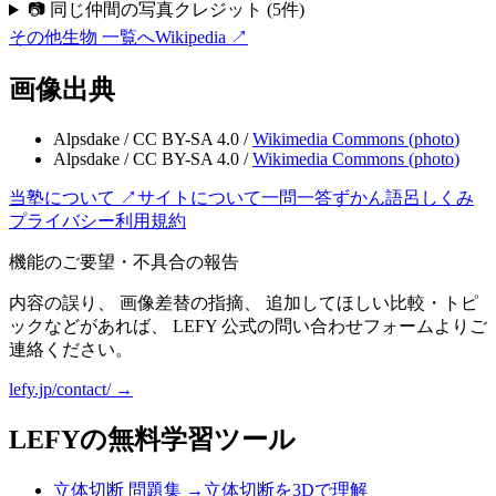
📷 同じ仲間の写真クレジット
(
5
件)
その他生物
一覧へ
Wikipedia ↗
画像出典
Alpsdake
/
CC BY-SA 4.0
/
Wikimedia Commons (
photo
)
Alpsdake
/
CC BY-SA 4.0
/
Wikimedia Commons (
photo
)
当塾について ↗
サイトについて
一問一答
ずかん
語呂
しくみ
プライバシー
利用規約
機能のご要望・不具合の報告
内容の誤り、 画像差替の指摘、 追加してほしい比較・トピ
ックなどがあれば、 LEFY 公式の問い合わせフォームよりご
連絡ください。
lefy.jp/contact/ →
LEFYの無料学習ツール
立体切断 問題集
→
立体切断を3Dで理解