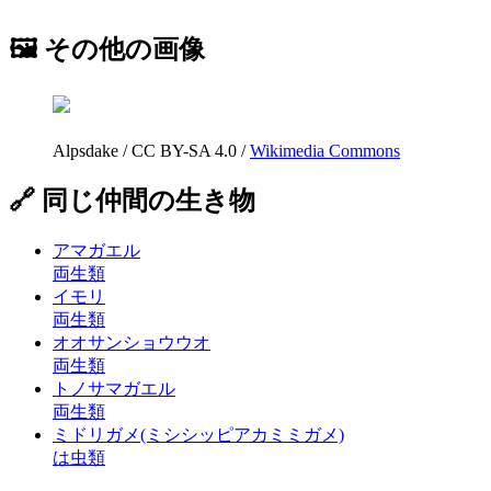
🖼 その他の画像
Alpsdake
/
CC BY-SA 4.0
/
Wikimedia Commons
🔗 同じ仲間の生き物
アマガエル
両生類
イモリ
両生類
オオサンショウウオ
両生類
トノサマガエル
両生類
ミドリガメ(ミシシッピアカミミガメ)
は虫類