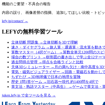
機能のご要望・不具合の報告
内容の誤り、 画像差替の指摘、 追加してほしい比較・トピッ
lefy.jp/contact/ →
LEFYの無料学習ツール
立体切断 問題集
→
立体切断を3Dで理解
速さ・ダイヤグラム
→
旅人算・通過算・流水算を動き
算数マスター（4択ゲーム）
→
算数全単元1200問のス
場合の数プリント
→
樹形図の書き出しで学ぶ全12テー
過去問得点管理
→
得点を合格ラインと比較
天体3Dシミュレーター
→
月の満ち欠け・南中高度を3D
電気・磁気ビジュアライザー
→
回路・電磁石を動かし
ちずたび
→
3D地球儀で日本の地理を冒険
歴史 1問1答ゲーム
→
旧石器〜現代 約1400問を4択で
英文法・熟語マスター（中高生）
→
ゲームで英文法・
juken.lefy.jp で全ツールを見る →