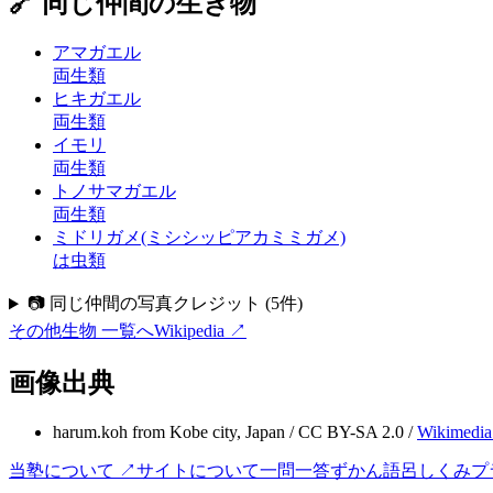
🔗 同じ仲間の生き物
アマガエル
両生類
ヒキガエル
両生類
イモリ
両生類
トノサマガエル
両生類
ミドリガメ(ミシシッピアカミミガメ)
は虫類
📷 同じ仲間の写真クレジット
(
5
件)
その他生物
一覧へ
Wikipedia ↗
画像出典
harum.koh from Kobe city, Japan
/
CC BY-SA 2.0
/
Wikimedi
当塾について ↗
サイトについて
一問一答
ずかん
語呂
しくみ
プ