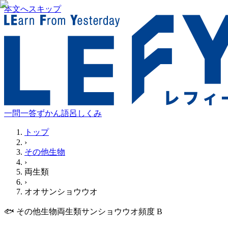
本文へスキップ
一問一答
ずかん
語呂
しくみ
トップ
›
その他生物
›
両生類
›
オオサンショウウオ
🐟
その他生物
両生類
サンショウウオ
頻度
B