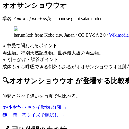
オオサンショウウオ
学名:
Andrias japonicus
英:
Japanese giant salamander
harum.koh from Kobe city, Japan
/
CC BY-SA 2.0
/
Wikimedi
⭐ 中受で問われるポイント
両生類。特別天然記念物。世界最大級の両生類。
⚠️ 引っかけ・誤答ポイント
成体もえら呼吸できる例外もあるがオオサンショウウオは肺
🔍
オオサンショウウオ
が登場する比較
仲間と並べて違いを写真で見比べる。
🐟🦎🐦🐾
セキツイ動物5分類
→
📷 一問一答クイズで腕試し →