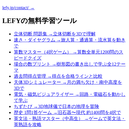
lefy.jp/contact/ →
LEFYの無料学習ツール
立体切断 問題集
→
立体切断を3Dで理解
速さ・ダイヤグラム
→
旅人算・通過算・流水算を動き
で
算数マスター（4択ゲーム）
→
算数全単元1200問のス
ピードクイズ
場合の数プリント
→
樹形図の書き出しで学ぶ全12テー
マ
過去問得点管理
→
得点を合格ラインと比較
天体3Dシミュレーター
→
月の満ち欠け・南中高度を
3Dで
電気・磁気ビジュアライザー
→
回路・電磁石を動かし
て学ぶ
ちずたび
→
3D地球儀で日本の地理を冒険
歴史 1問1答ゲーム
→
旧石器〜現代 約1400問を4択で
英文法・熟語マスター（中高生）
→
ゲームで英文法・
英熟語を攻略