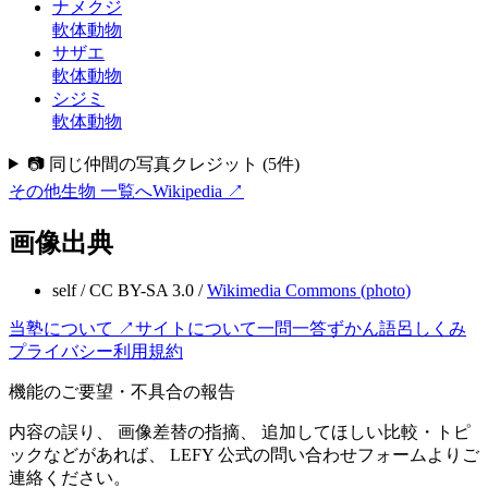
ナメクジ
軟体動物
サザエ
軟体動物
シジミ
軟体動物
📷 同じ仲間の写真クレジット
(
5
件)
その他生物
一覧へ
Wikipedia ↗
画像出典
self
/
CC BY-SA 3.0
/
Wikimedia Commons (
photo
)
当塾について ↗
サイトについて
一問一答
ずかん
語呂
しくみ
プライバシー
利用規約
機能のご要望・不具合の報告
内容の誤り、 画像差替の指摘、 追加してほしい比較・トピ
ックなどがあれば、 LEFY 公式の問い合わせフォームよりご
連絡ください。