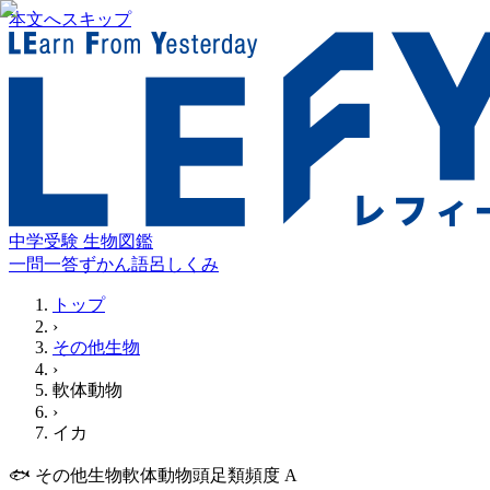
本文へスキップ
中学受験 生物図鑑
一問一答
ずかん
語呂
しくみ
トップ
›
その他生物
›
軟体動物
›
イカ
🐟
その他生物
軟体動物
頭足類
頻度
A