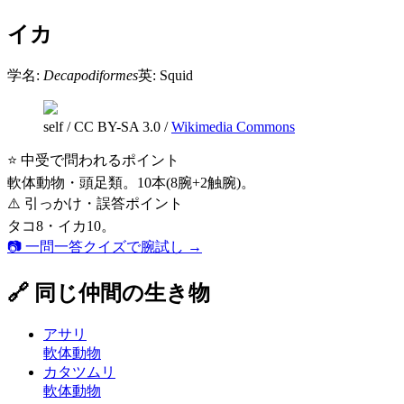
イカ
学名:
Decapodiformes
英:
Squid
self
/
CC BY-SA 3.0
/
Wikimedia Commons
⭐ 中受で問われるポイント
軟体動物・頭足類。10本(8腕+2触腕)。
⚠️ 引っかけ・誤答ポイント
タコ8・イカ10。
📷 一問一答クイズで腕試し →
🔗 同じ仲間の生き物
アサリ
軟体動物
カタツムリ
軟体動物