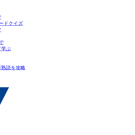
で
ピードクイズ
マ
で
て学ぶ
英熟語を攻略