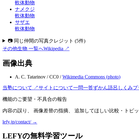
軟体動物
ナメクジ
軟体動物
サザエ
軟体動物
📷 同じ仲間の写真クレジット
(
5
件)
その他生物
一覧へ
Wikipedia ↗
画像出典
A. C. Tatarinov
/
CC0
/
Wikimedia Commons (
photo
)
当塾について ↗
サイトについて
一問一答
ずかん
語呂
しくみ
プ
機能のご要望・不具合の報告
内容の誤り、 画像差替の指摘、 追加してほしい比較・トピッ
lefy.jp/contact/ →
LEFYの無料学習ツール