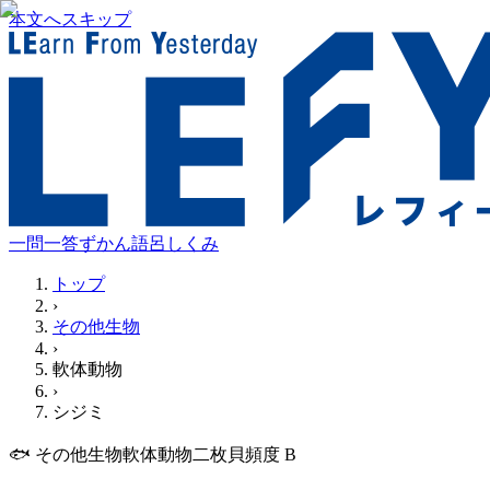
本文へスキップ
一問一答
ずかん
語呂
しくみ
トップ
›
その他生物
›
軟体動物
›
シジミ
🐟
その他生物
軟体動物
二枚貝
頻度
B