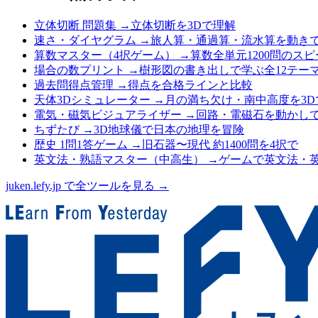
立体切断 問題集
→
立体切断を3Dで理解
速さ・ダイヤグラム
→
旅人算・通過算・流水算を動き
算数マスター（4択ゲーム）
→
算数全単元1200問のス
場合の数プリント
→
樹形図の書き出しで学ぶ全12テー
過去問得点管理
→
得点を合格ラインと比較
天体3Dシミュレーター
→
月の満ち欠け・南中高度を3D
電気・磁気ビジュアライザー
→
回路・電磁石を動かし
ちずたび
→
3D地球儀で日本の地理を冒険
歴史 1問1答ゲーム
→
旧石器〜現代 約1400問を4択で
英文法・熟語マスター（中高生）
→
ゲームで英文法・
juken.lefy.jp で全ツールを見る →