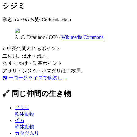
シジミ
学名:
Corbicula
英:
Corbicula clam
A. C. Tatarinov
/
CC0
/
Wikimedia Commons
⭐ 中受で問われるポイント
二枚貝。淡水・汽水。
⚠️ 引っかけ・誤答ポイント
アサリ・シジミ・ハマグリは二枚貝。
📷 一問一答クイズで腕試し →
🔗 同じ仲間の生き物
アサリ
軟体動物
イカ
軟体動物
カタツムリ