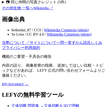
📷 同じ仲間の写真クレジット
(
5
件)
その他生物
一覧へ
Wikipedia ↗
画像出典
heikindai_87
/
CC0
/
Wikimedia Commons (
photo
)
Se Lena
/
CC BY 4.0
/
Wikimedia Commons (
photo
)
当塾について ↗
サイトについて
一問一答
ずかん
語呂
しくみ
プライバシー
利用規約
機能のご要望・不具合の報告
内容の誤り、 画像差替の指摘、 追加してほしい比較・トピ
ックなどがあれば、 LEFY 公式の問い合わせフォームよりご
連絡ください。
lefy.jp/contact/ →
LEFYの無料学習ツール
立体切断 問題集
→
立体切断を3Dで理解