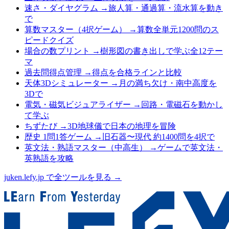
速さ・ダイヤグラム
→
旅人算・通過算・流水算を動き
で
算数マスター（4択ゲーム）
→
算数全単元1200問のス
ピードクイズ
場合の数プリント
→
樹形図の書き出しで学ぶ全12テー
マ
過去問得点管理
→
得点を合格ラインと比較
天体3Dシミュレーター
→
月の満ち欠け・南中高度を
3Dで
電気・磁気ビジュアライザー
→
回路・電磁石を動かし
て学ぶ
ちずたび
→
3D地球儀で日本の地理を冒険
歴史 1問1答ゲーム
→
旧石器〜現代 約1400問を4択で
英文法・熟語マスター（中高生）
→
ゲームで英文法・
英熟語を攻略
juken.lefy.jp で全ツールを見る →