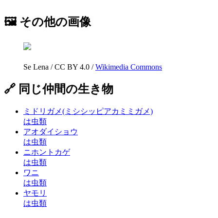
🖼 その他の画像
Se Lena
/
CC BY 4.0
/
Wikimedia Commons
🔗 同じ仲間の生き物
ミドリガメ(ミシシッピアカミミガメ)
は虫類
アオダイショウ
は虫類
ニホントカゲ
は虫類
ワニ
は虫類
ヤモリ
は虫類