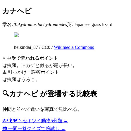
カナヘビ
学名:
Takydromus tachydromoides
英:
Japanese grass lizard
heikindai_87
/
CC0
/
Wikimedia Commons
⭐ 中受で問われるポイント
は虫類。トカゲと似るが尾が長い。
⚠️ 引っかけ・誤答ポイント
は虫類はうろこ。
🔍
カナヘビ
が登場する比較表
仲間と並べて違いを写真で見比べる。
🐟🦎🐦🐾
セキツイ動物5分類
→
📷 一問一答クイズで腕試し →