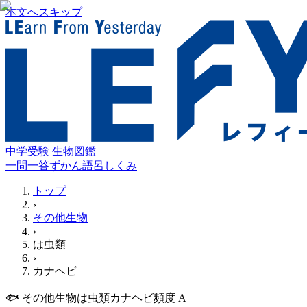
本文へスキップ
中学受験 生物図鑑
一問一答
ずかん
語呂
しくみ
トップ
›
その他生物
›
は虫類
›
カナヘビ
🐟
その他生物
は虫類
カナヘビ
頻度
A