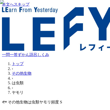
本文へスキップ
一問一答
ずかん
語呂
しくみ
トップ
›
その他生物
›
は虫類
›
ヤモリ
🐟
その他生物
は虫類
ヤモリ
頻度
S