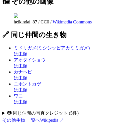
🖼 その他の画像
heikindai_87
/
CC0
/
Wikimedia Commons
🔗 同じ仲間の生き物
ミドリガメ(ミシシッピアカミミガメ)
は虫類
アオダイショウ
は虫類
カナヘビ
は虫類
ニホントカゲ
は虫類
ワニ
は虫類
📷 同じ仲間の写真クレジット
(
5
件)
その他生物
一覧へ
Wikipedia ↗