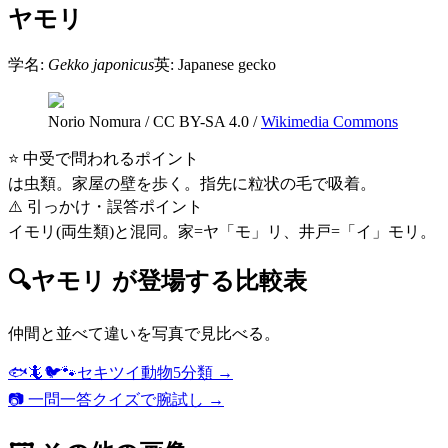
ヤモリ
学名:
Gekko japonicus
英:
Japanese gecko
Norio Nomura
/
CC BY-SA 4.0
/
Wikimedia Commons
⭐ 中受で問われるポイント
は虫類。家屋の壁を歩く。指先に粒状の毛で吸着。
⚠️ 引っかけ・誤答ポイント
イモリ(両生類)と混同。家=ヤ「モ」リ、井戸=「イ」モリ。
🔍
ヤモリ
が登場する比較表
仲間と並べて違いを写真で見比べる。
🐟🦎🐦🐾
セキツイ動物5分類
→
📷 一問一答クイズで腕試し →