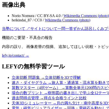
画像出典
Norio Nomura
/
CC BY-SA 4.0
/
Wikimedia Commons (
photo
)
heikindai_87
/
CC0
/
Wikimedia Commons (
photo
)
当塾について ↗
サイトについて
一問一答
ずかん
語呂
しくみ
プ
機能のご要望・不具合の報告
内容の誤り、 画像差替の指摘、 追加してほしい比較・トピッ
lefy.jp/contact/ →
LEFYの無料学習ツール
立体切断 問題集
→
立体切断を3Dで理解
速さ・ダイヤグラム
→
旅人算・通過算・流水算を動き
算数マスター（4択ゲーム）
→
算数全単元1200問のス
場合の数プリント
→
樹形図の書き出しで学ぶ全12テー
過去問得点管理
→
得点を合格ラインと比較
天体3Dシミュレーター
→
月の満ち欠け・南中高度を3D
電気・磁気ビジュアライザー
→
回路・電磁石を動かし