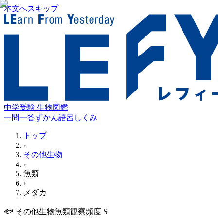
本文へスキップ
中学受験 生物図鑑
一問一答
ずかん
語呂
しくみ
トップ
›
その他生物
›
魚類
›
メダカ
🐟
その他生物
魚類
観察
頻度
S