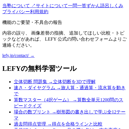
当塾について ↗
サイトについて
一問一答
ずかん
語呂
しくみ
プライバシー
利用規約
機能のご要望・不具合の報告
内容の誤り、 画像差替の指摘、 追加してほしい比較・トピ
ックなどがあれば、 LEFY 公式の問い合わせフォームよりご
連絡ください。
lefy.jp/contact/ →
LEFYの無料学習ツール
立体切断 問題集
→
立体切断を3Dで理解
速さ・ダイヤグラム
→
旅人算・通過算・流水算を動き
で
算数マスター（4択ゲーム）
→
算数全単元1200問のス
ピードクイズ
場合の数プリント
→
樹形図の書き出しで学ぶ全12テー
マ
過去問得点管理
→
得点を合格ラインと比較