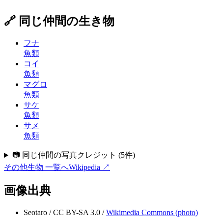
🔗 同じ仲間の生き物
フナ
魚類
コイ
魚類
マグロ
魚類
サケ
魚類
サメ
魚類
📷 同じ仲間の写真クレジット
(
5
件)
その他生物
一覧へ
Wikipedia ↗
画像出典
Seotaro
/
CC BY-SA 3.0
/
Wikimedia Commons (
photo
)