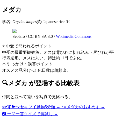
メダカ
学名:
Oryzias latipes
英:
Japanese rice fish
Seotaro
/
CC BY-SA 3.0
/
Wikimedia Commons
⭐ 中受で問われるポイント
中受の最重要観察魚。オスは背びれに切れ込み・尻びれが平
行四辺形、メスは丸い。卵は約11日でふ化。
⚠️ 引っかけ・誤答ポイント
オスメス見分け+ふ化日数は超頻出。
🔍
メダカ
が登場する比較表
仲間と並べて違いを写真で見比べる。
🐟🦎🐦🐾
セキツイ動物5分類
→
♂♀
メダカのおすめす
→
📷 一問一答クイズで腕試し →