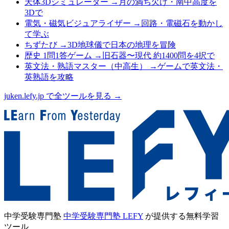
天体3Dシミュレーター
→
月の満ち欠け・南中高度を
3Dで
電気・磁気ビジュアライザー
→
回路・電磁石を動かし
て学ぶ
ちずたび
→
3D地球儀で日本の地理を冒険
歴史 1問1答ゲーム
→
旧石器〜現代 約1400問を4択で
英文法・熟語マスター（中高生）
→
ゲームで英文法・
英熟語を攻略
juken.lefy.jp で全ツールを見る →
中学受験専門塾
中学受験専門塾 LEFY
が提供する無料学習
ツール