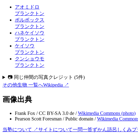
アオミドロ
プランクトン
ボルボックス
プランクトン
ハネケイソウ
プランクトン
ケイソウ
プランクトン
クンショウモ
プランクトン
📷 同じ仲間の写真クレジット
(
5
件)
その他生物
一覧へ
Wikipedia ↗
画像出典
Frank Fox
/
CC BY-SA 3.0 de
/
Wikimedia Commons (
photo
)
Pearson Scott Foresman
/
Public domain
/
Wikimedia Commons
当塾について ↗
サイトについて
一問一答
ずかん
語呂
しくみ
プ