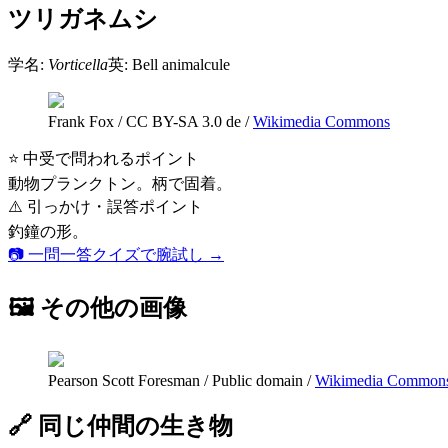
ツリガネムシ
学名:
Vorticella
英:
Bell animalcule
Frank Fox
/
CC BY-SA 3.0 de
/
Wikimedia Commons
⭐ 中受で問われるポイント
動物プランクトン。柄で固着。
⚠️ 引っかけ・誤答ポイント
釣鐘の形。
📷 一問一答クイズで腕試し →
🖼 その他の画像
Pearson Scott Foresman
/
Public domain
/
Wikimedia Common
🔗 同じ仲間の生き物