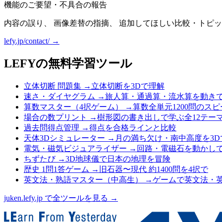
機能のご要望・不具合の報告
内容の誤り、 画像差替の指摘、 追加してほしい比較・トピッ
lefy.jp/contact/ →
LEFYの無料学習ツール
立体切断 問題集
→
立体切断を3Dで理解
速さ・ダイヤグラム
→
旅人算・通過算・流水算を動き
算数マスター（4択ゲーム）
→
算数全単元1200問のス
場合の数プリント
→
樹形図の書き出しで学ぶ全12テー
過去問得点管理
→
得点を合格ラインと比較
天体3Dシミュレーター
→
月の満ち欠け・南中高度を3D
電気・磁気ビジュアライザー
→
回路・電磁石を動かし
ちずたび
→
3D地球儀で日本の地理を冒険
歴史 1問1答ゲーム
→
旧石器〜現代 約1400問を4択で
英文法・熟語マスター（中高生）
→
ゲームで英文法・
juken.lefy.jp で全ツールを見る →