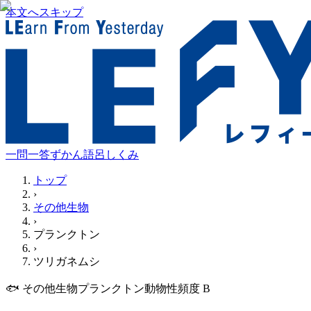
本文へスキップ
一問一答
ずかん
語呂
しくみ
トップ
›
その他生物
›
プランクトン
›
ツリガネムシ
🐟
その他生物
プランクトン
動物性
頻度
B