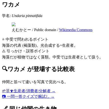
ワカメ
学名:
Undaria pinnatifida
えむかとー
/
Public domain
/
Wikimedia Commons
⭐ 中受で問われるポイント
海藻の代表 (褐藻類)。光合成する=生産者。
⚠️ 引っかけ・誤答ポイント
海藻だが植物ではなく藻類。中受では生産者として扱う。
🔍
ワカメ
が登場する比較表
仲間と並べて違いを写真で見比べる。
🌱🐰🍄
生産者/消費者/分解者
→
📷 一問一答クイズで腕試し →
🔗 同じ仲間の生き物