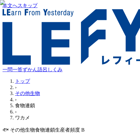
本文へスキップ
一問一答
ずかん
語呂
しくみ
トップ
›
その他生物
›
食物連鎖
›
ワカメ
🐟
その他生物
食物連鎖
生産者
頻度
B