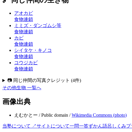
アオカビ
食物連鎖
ミミズ・ダンゴムシ等
食物連鎖
カビ
食物連鎖
シイタケ・キノコ
食物連鎖
コウジカビ
食物連鎖
📷 同じ仲間の写真クレジット
(
4
件)
その他生物
一覧へ
画像出典
えむかとー
/
Public domain
/
Wikimedia Commons (
photo
)
当塾について ↗
サイトについて
一問一答
ずかん
語呂
しくみ
プ