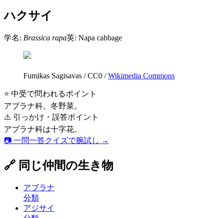
ハクサイ
学名:
Brassica rapa
英:
Napa cabbage
Fumikas Sagisavas
/
CC0
/
Wikimedia Commons
⭐ 中受で問われるポイント
アブラナ科。冬野菜。
⚠️ 引っかけ・誤答ポイント
アブラナ科は十字花。
📷 一問一答クイズで腕試し →
🔗 同じ仲間の生き物
アブラナ
分類
アジサイ