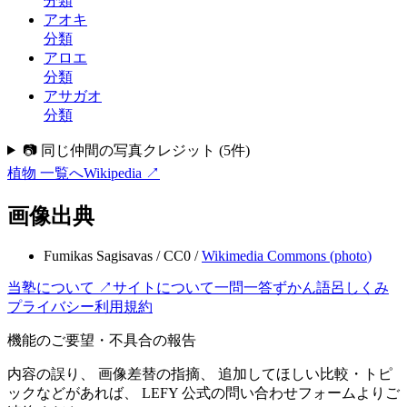
分類
アオキ
分類
アロエ
分類
アサガオ
分類
📷 同じ仲間の写真クレジット
(
5
件)
植物
一覧へ
Wikipedia ↗
画像出典
Fumikas Sagisavas
/
CC0
/
Wikimedia Commons (
photo
)
当塾について ↗
サイトについて
一問一答
ずかん
語呂
しくみ
プライバシー
利用規約
機能のご要望・不具合の報告
内容の誤り、 画像差替の指摘、 追加してほしい比較・トピ
ックなどがあれば、 LEFY 公式の問い合わせフォームよりご