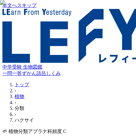
本文へスキップ
中学受験 生物図鑑
一問一答
ずかん
語呂
しくみ
トップ
›
植物
›
分類
›
ハクサイ
🌱
植物
分類
アブラナ科
頻度
C