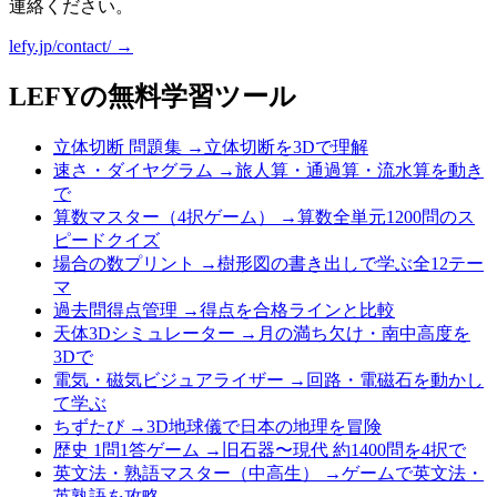
連絡ください。
lefy.jp/contact/ →
LEFYの無料学習ツール
立体切断 問題集
→
立体切断を3Dで理解
速さ・ダイヤグラム
→
旅人算・通過算・流水算を動き
で
算数マスター（4択ゲーム）
→
算数全単元1200問のス
ピードクイズ
場合の数プリント
→
樹形図の書き出しで学ぶ全12テー
マ
過去問得点管理
→
得点を合格ラインと比較
天体3Dシミュレーター
→
月の満ち欠け・南中高度を
3Dで
電気・磁気ビジュアライザー
→
回路・電磁石を動かし
て学ぶ
ちずたび
→
3D地球儀で日本の地理を冒険
歴史 1問1答ゲーム
→
旧石器〜現代 約1400問を4択で
英文法・熟語マスター（中高生）
→
ゲームで英文法・
英熟語を攻略