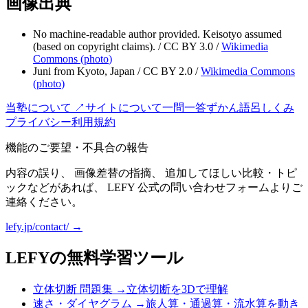
画像出典
No machine-readable author provided. Keisotyo assumed
(based on copyright claims).
/
CC BY 3.0
/
Wikimedia
Commons (
photo
)
Juni from Kyoto, Japan
/
CC BY 2.0
/
Wikimedia Commons
(
photo
)
当塾について ↗
サイトについて
一問一答
ずかん
語呂
しくみ
プライバシー
利用規約
機能のご要望・不具合の報告
内容の誤り、 画像差替の指摘、 追加してほしい比較・トピ
ックなどがあれば、 LEFY 公式の問い合わせフォームよりご
連絡ください。
lefy.jp/contact/ →
LEFYの無料学習ツール
立体切断 問題集
→
立体切断を3Dで理解
速さ・ダイヤグラム
→
旅人算・通過算・流水算を動き