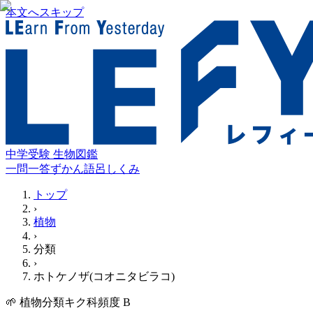
本文へスキップ
中学受験 生物図鑑
一問一答
ずかん
語呂
しくみ
トップ
›
植物
›
分類
›
ホトケノザ(コオニタビラコ)
🌱
植物
分類
キク科
頻度
B