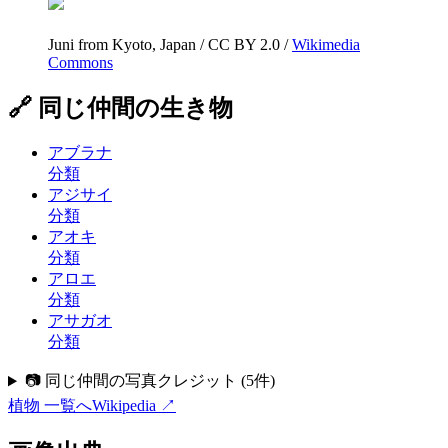
Juni from Kyoto, Japan
/
CC BY 2.0
/
Wikimedia
Commons
🔗 同じ仲間の生き物
アブラナ
分類
アジサイ
分類
アオキ
分類
アロエ
分類
アサガオ
分類
📷 同じ仲間の写真クレジット
(
5
件)
植物
一覧へ
Wikipedia ↗