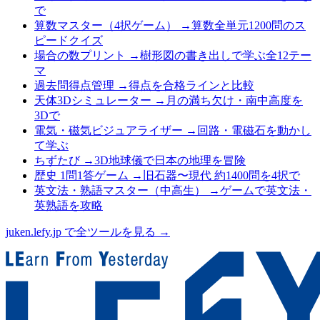
で
算数マスター（4択ゲーム）
→
算数全単元1200問のス
ピードクイズ
場合の数プリント
→
樹形図の書き出しで学ぶ全12テー
マ
過去問得点管理
→
得点を合格ラインと比較
天体3Dシミュレーター
→
月の満ち欠け・南中高度を
3Dで
電気・磁気ビジュアライザー
→
回路・電磁石を動かし
て学ぶ
ちずたび
→
3D地球儀で日本の地理を冒険
歴史 1問1答ゲーム
→
旧石器〜現代 約1400問を4択で
英文法・熟語マスター（中高生）
→
ゲームで英文法・
英熟語を攻略
juken.lefy.jp で全ツールを見る →