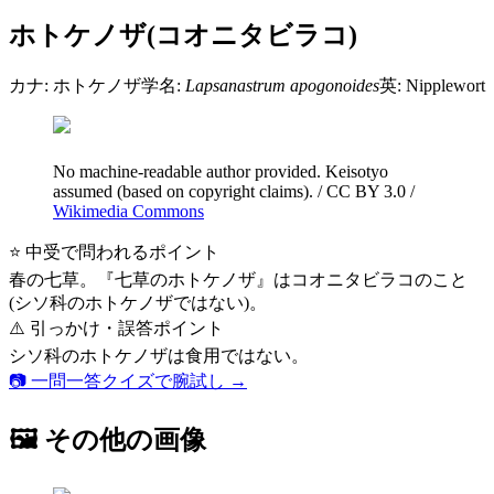
ホトケノザ(コオニタビラコ)
カナ:
ホトケノザ
学名:
Lapsanastrum apogonoides
英:
Nipplewort
No machine-readable author provided. Keisotyo
assumed (based on copyright claims).
/
CC BY 3.0
/
Wikimedia Commons
⭐ 中受で問われるポイント
春の七草。『七草のホトケノザ』はコオニタビラコのこと
(シソ科のホトケノザではない)。
⚠️ 引っかけ・誤答ポイント
シソ科のホトケノザは食用ではない。
📷 一問一答クイズで腕試し →
🖼 その他の画像