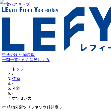
本文へスキップ
中学受験 生物図鑑
一問一答
ずかん
語呂
しくみ
トップ
›
植物
›
分類
›
ホウセンカ
🌱
植物
分類
ツリフネソウ科
頻度
S