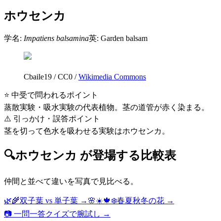
ホウセンカ
学名:
Impatiens balsamina
英:
Garden balsam
Cbaile19
/
CC0
/
Wikimedia Commons
⭐ 中受で問われるポイント
蒸散実験・吸水実験の代表植物。茎の道管が赤く染まる。
⚠️ 引っかけ・誤答ポイント
茎を切って色水を吸わせる実験はホウセンカ。
🔍
ホウセンカ
が登場する比較表
仲間と並べて違いを写真で見比べる。
🌿🌾
双子葉 vs 単子葉
→
🌸☀️🍁❄️
春夏秋冬の花
→
📷 一問一答クイズで腕試し →