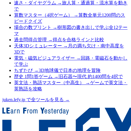
速さ・ダイヤグラム
→
旅人算・通過算・流水算を動き
で
算数マスター（4択ゲーム）
→
算数全単元1200問のス
ピードクイズ
場合の数プリント
→
樹形図の書き出しで学ぶ全12テー
マ
過去問得点管理
→
得点を合格ラインと比較
天体3Dシミュレーター
→
月の満ち欠け・南中高度を
3Dで
電気・磁気ビジュアライザー
→
回路・電磁石を動かし
て学ぶ
ちずたび
→
3D地球儀で日本の地理を冒険
歴史 1問1答ゲーム
→
旧石器〜現代 約1400問を4択で
英文法・熟語マスター（中高生）
→
ゲームで英文法・
英熟語を攻略
juken.lefy.jp で全ツールを見る →