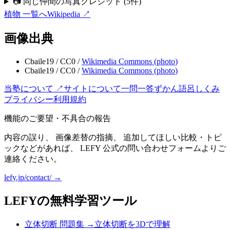
📷 同じ仲間の写真クレジット
(
5
件)
植物
一覧へ
Wikipedia ↗
画像出典
Cbaile19
/
CC0
/
Wikimedia Commons (
photo
)
Cbaile19
/
CC0
/
Wikimedia Commons (
photo
)
当塾について ↗
サイトについて
一問一答
ずかん
語呂
しくみ
プライバシー
利用規約
機能のご要望・不具合の報告
内容の誤り、 画像差替の指摘、 追加してほしい比較・トピ
ックなどがあれば、 LEFY 公式の問い合わせフォームよりご
連絡ください。
lefy.jp/contact/ →
LEFYの無料学習ツール
立体切断 問題集
→
立体切断を3Dで理解