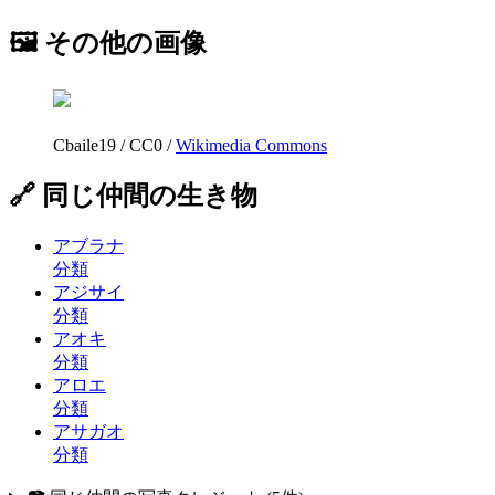
🖼 その他の画像
Cbaile19
/
CC0
/
Wikimedia Commons
🔗 同じ仲間の生き物
アブラナ
分類
アジサイ
分類
アオキ
分類
アロエ
分類
アサガオ
分類