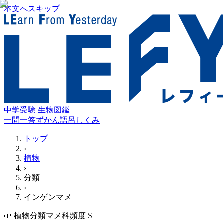
本文へスキップ
中学受験 生物図鑑
一問一答
ずかん
語呂
しくみ
トップ
›
植物
›
分類
›
インゲンマメ
🌱
植物
分類
マメ科
頻度
S