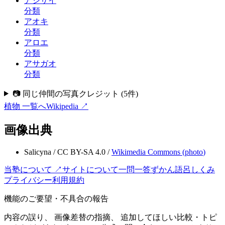
アジサイ
分類
アオキ
分類
アロエ
分類
アサガオ
分類
📷 同じ仲間の写真クレジット
(
5
件)
植物
一覧へ
Wikipedia ↗
画像出典
Salicyna
/
CC BY-SA 4.0
/
Wikimedia Commons (
photo
)
当塾について ↗
サイトについて
一問一答
ずかん
語呂
しくみ
プライバシー
利用規約
機能のご要望・不具合の報告
内容の誤り、 画像差替の指摘、 追加してほしい比較・トピ