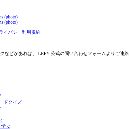
s (
photo
)
s (
photo
)
ライバシー
利用規約
クなどがあれば、 LEFY 公式の問い合わせフォームよりご連
で
ピードクイズ
マ
で
て学ぶ