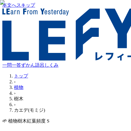
本文へスキップ
一問一答
ずかん
語呂
しくみ
トップ
›
植物
›
樹木
›
カエデ(モミジ)
🌱
植物
樹木
紅葉
頻度
S