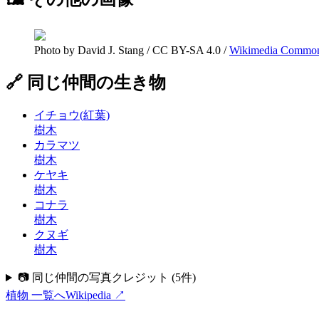
Photo by David J. Stang
/
CC BY-SA 4.0
/
Wikimedia Commo
🔗 同じ仲間の生き物
イチョウ(紅葉)
樹木
カラマツ
樹木
ケヤキ
樹木
コナラ
樹木
クヌギ
樹木
📷 同じ仲間の写真クレジット
(
5
件)
植物
一覧へ
Wikipedia ↗