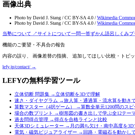
画像出典
Photo by David J. Stang
/
CC BY-SA 4.0
/
Wikimedia Common
Photo by David J. Stang
/
CC BY-SA 4.0
/
Wikimedia Common
当塾について ↗
サイトについて
一問一答
ずかん
語呂
しくみ
プ
機能のご要望・不具合の報告
内容の誤り、 画像差替の指摘、 追加してほしい比較・トピッ
lefy.jp/contact/ →
LEFYの無料学習ツール
立体切断 問題集
→
立体切断を3Dで理解
速さ・ダイヤグラム
→
旅人算・通過算・流水算を動き
算数マスター（4択ゲーム）
→
算数全単元1200問のス
場合の数プリント
→
樹形図の書き出しで学ぶ全12テー
過去問得点管理
→
得点を合格ラインと比較
天体3Dシミュレーター
→
月の満ち欠け・南中高度を3D
電気・磁気ビジュアライザー
→
回路・電磁石を動かし