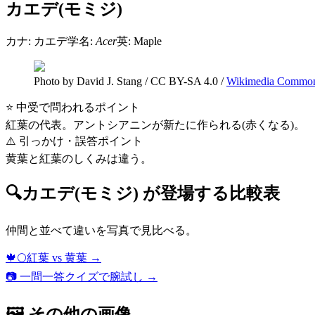
カエデ(モミジ)
カナ:
カエデ
学名:
Acer
英:
Maple
Photo by David J. Stang
/
CC BY-SA 4.0
/
Wikimedia Commo
⭐ 中受で問われるポイント
紅葉の代表。アントシアニンが新たに作られる(赤くなる)。
⚠️ 引っかけ・誤答ポイント
黄葉と紅葉のしくみは違う。
🔍
カエデ(モミジ)
が登場する比較表
仲間と並べて違いを写真で見比べる。
🍁🌕
紅葉 vs 黄葉
→
📷 一問一答クイズで腕試し →
🖼 その他の画像