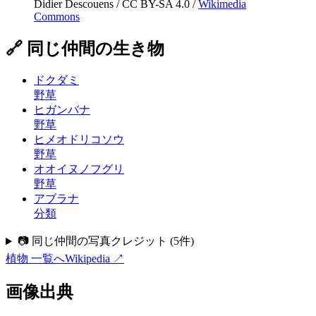
Didier Descouens
/
CC BY-SA 4.0
/
Wikimedia
Commons
🔗 同じ仲間の生き物
ドクダミ
野草
ヒガンバナ
野草
ヒメオドリコソウ
野草
オオイヌノフグリ
野草
アブラナ
分類
📷 同じ仲間の写真クレジット
(
5
件)
植物
一覧へ
Wikipedia ↗
画像出典