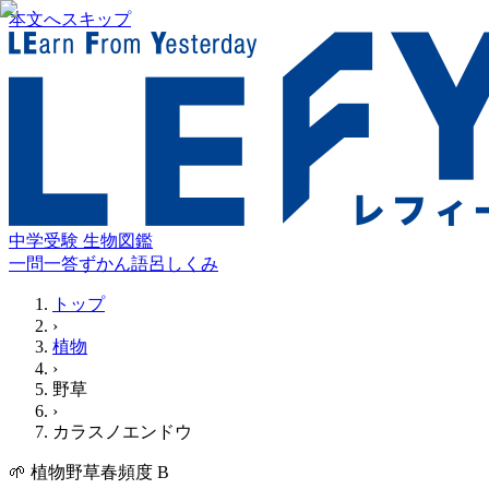
本文へスキップ
中学受験 生物図鑑
一問一答
ずかん
語呂
しくみ
トップ
›
植物
›
野草
›
カラスノエンドウ
🌱
植物
野草
春
頻度
B