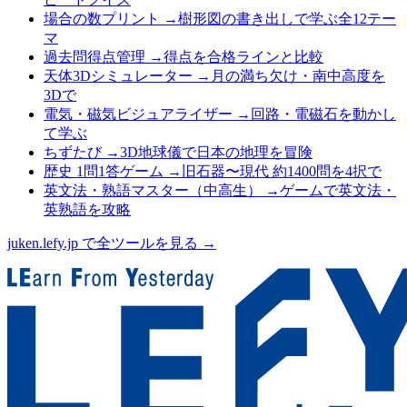
場合の数プリント
→
樹形図の書き出しで学ぶ全12テー
マ
過去問得点管理
→
得点を合格ラインと比較
天体3Dシミュレーター
→
月の満ち欠け・南中高度を
3Dで
電気・磁気ビジュアライザー
→
回路・電磁石を動かし
て学ぶ
ちずたび
→
3D地球儀で日本の地理を冒険
歴史 1問1答ゲーム
→
旧石器〜現代 約1400問を4択で
英文法・熟語マスター（中高生）
→
ゲームで英文法・
英熟語を攻略
juken.lefy.jp で全ツールを見る →