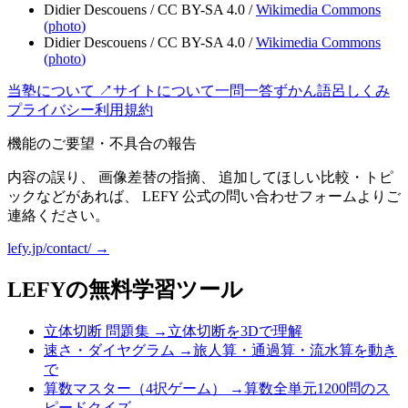
Didier Descouens
/
CC BY-SA 4.0
/
Wikimedia Commons
(
photo
)
Didier Descouens
/
CC BY-SA 4.0
/
Wikimedia Commons
(
photo
)
当塾について ↗
サイトについて
一問一答
ずかん
語呂
しくみ
プライバシー
利用規約
機能のご要望・不具合の報告
内容の誤り、 画像差替の指摘、 追加してほしい比較・トピ
ックなどがあれば、 LEFY 公式の問い合わせフォームよりご
連絡ください。
lefy.jp/contact/ →
LEFYの無料学習ツール
立体切断 問題集
→
立体切断を3Dで理解
速さ・ダイヤグラム
→
旅人算・通過算・流水算を動き
で
算数マスター（4択ゲーム）
→
算数全単元1200問のス
ピードクイズ