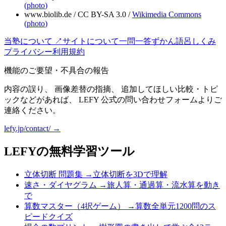
(
photo
)
www.biolib.de
/
CC BY-SA 3.0
/
Wikimedia Commons
(
photo
)
当塾について ↗
サイトについて
一問一答
ずかん
語呂
しくみ
プライバシー
利用規約
機能のご要望・不具合の報告
内容の誤り、 画像差替の指摘、 追加してほしい比較・トピ
ックなどがあれば、 LEFY 公式の問い合わせフォームよりご
連絡ください。
lefy.jp/contact/ →
LEFYの無料学習ツール
立体切断 問題集
→
立体切断を3Dで理解
速さ・ダイヤグラム
→
旅人算・通過算・流水算を動き
で
算数マスター（4択ゲーム）
→
算数全単元1200問のス
ピードクイズ