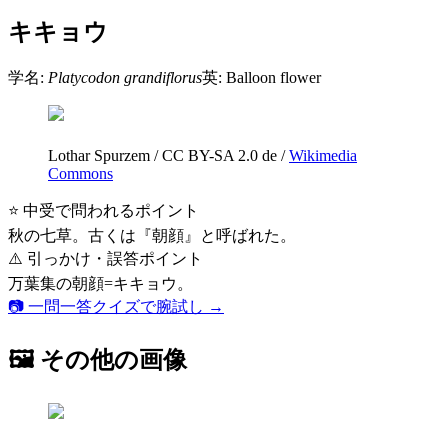
キキョウ
学名:
Platycodon grandiflorus
英:
Balloon flower
Lothar Spurzem
/
CC BY-SA 2.0 de
/
Wikimedia
Commons
⭐ 中受で問われるポイント
秋の七草。古くは『朝顔』と呼ばれた。
⚠️ 引っかけ・誤答ポイント
万葉集の朝顔=キキョウ。
📷 一問一答クイズで腕試し →
🖼 その他の画像