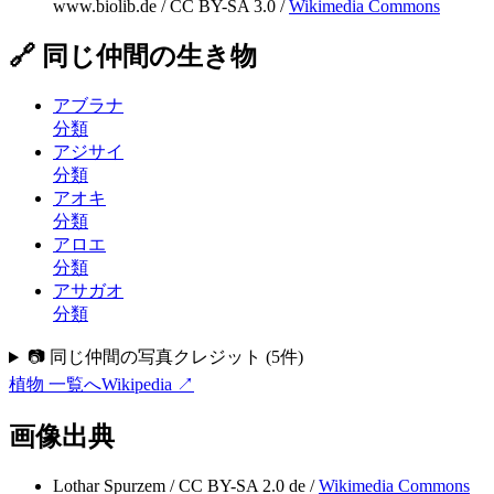
www.biolib.de
/
CC BY-SA 3.0
/
Wikimedia Commons
🔗 同じ仲間の生き物
アブラナ
分類
アジサイ
分類
アオキ
分類
アロエ
分類
アサガオ
分類
📷 同じ仲間の写真クレジット
(
5
件)
植物
一覧へ
Wikipedia ↗
画像出典
Lothar Spurzem
/
CC BY-SA 2.0 de
/
Wikimedia Commons