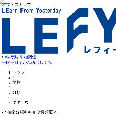
本文へスキップ
中学受験 生物図鑑
一問一答
ずかん
語呂
しくみ
トップ
›
植物
›
分類
›
キキョウ
🌱
植物
分類
キキョウ科
頻度
A