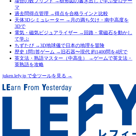
場合の数プリント
→
樹形図の書き出しで学ぶ全12テー
マ
過去問得点管理
→
得点を合格ラインと比較
天体3Dシミュレーター
→
月の満ち欠け・南中高度を
3Dで
電気・磁気ビジュアライザー
→
回路・電磁石を動かし
て学ぶ
ちずたび
→
3D地球儀で日本の地理を冒険
歴史 1問1答ゲーム
→
旧石器〜現代 約1400問を4択で
英文法・熟語マスター（中高生）
→
ゲームで英文法・
英熟語を攻略
juken.lefy.jp で全ツールを見る →