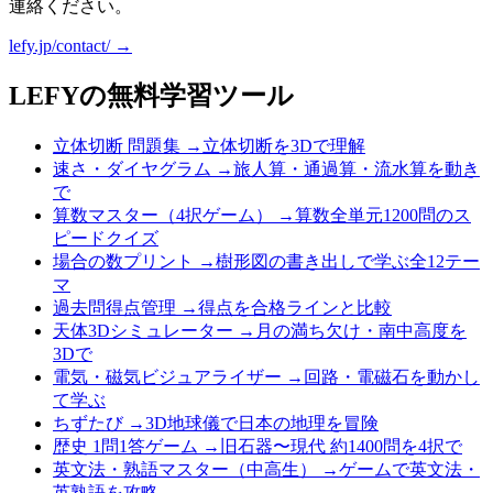
連絡ください。
lefy.jp/contact/ →
LEFYの無料学習ツール
立体切断 問題集
→
立体切断を3Dで理解
速さ・ダイヤグラム
→
旅人算・通過算・流水算を動き
で
算数マスター（4択ゲーム）
→
算数全単元1200問のス
ピードクイズ
場合の数プリント
→
樹形図の書き出しで学ぶ全12テー
マ
過去問得点管理
→
得点を合格ラインと比較
天体3Dシミュレーター
→
月の満ち欠け・南中高度を
3Dで
電気・磁気ビジュアライザー
→
回路・電磁石を動かし
て学ぶ
ちずたび
→
3D地球儀で日本の地理を冒険
歴史 1問1答ゲーム
→
旧石器〜現代 約1400問を4択で
英文法・熟語マスター（中高生）
→
ゲームで英文法・
英熟語を攻略