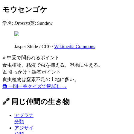
モウセンゴケ
学名:
Drosera
英:
Sundew
Jasper Shide
/
CC0
/
Wikimedia Commons
⭐ 中受で問われるポイント
食虫植物。粘液で虫を捕える。湿地に生える。
⚠️ 引っかけ・誤答ポイント
食虫植物は窒素不足の土地に多い。
📷 一問一答クイズで腕試し →
🔗 同じ仲間の生き物
アブラナ
分類
アジサイ