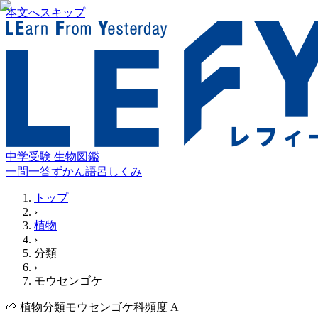
本文へスキップ
中学受験 生物図鑑
一問一答
ずかん
語呂
しくみ
トップ
›
植物
›
分類
›
モウセンゴケ
🌱
植物
分類
モウセンゴケ科
頻度
A