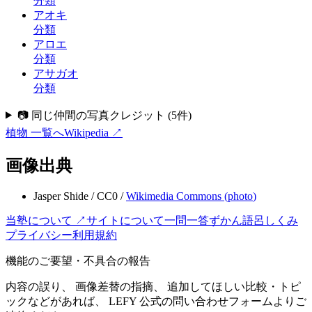
分類
アオキ
分類
アロエ
分類
アサガオ
分類
📷 同じ仲間の写真クレジット
(
5
件)
植物
一覧へ
Wikipedia ↗
画像出典
Jasper Shide
/
CC0
/
Wikimedia Commons (
photo
)
当塾について ↗
サイトについて
一問一答
ずかん
語呂
しくみ
プライバシー
利用規約
機能のご要望・不具合の報告
内容の誤り、 画像差替の指摘、 追加してほしい比較・トピ
ックなどがあれば、 LEFY 公式の問い合わせフォームよりご