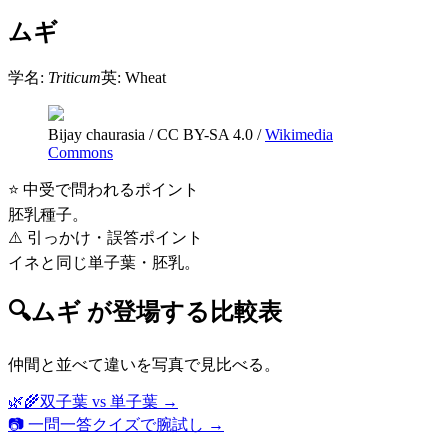
ムギ
学名:
Triticum
英:
Wheat
Bijay chaurasia
/
CC BY-SA 4.0
/
Wikimedia
Commons
⭐ 中受で問われるポイント
胚乳種子。
⚠️ 引っかけ・誤答ポイント
イネと同じ単子葉・胚乳。
🔍
ムギ
が登場する比較表
仲間と並べて違いを写真で見比べる。
🌿🌾
双子葉 vs 単子葉
→
📷 一問一答クイズで腕試し →