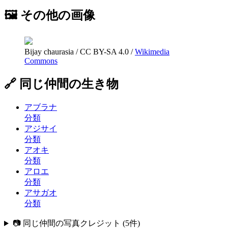
🖼 その他の画像
Bijay chaurasia
/
CC BY-SA 4.0
/
Wikimedia
Commons
🔗 同じ仲間の生き物
アブラナ
分類
アジサイ
分類
アオキ
分類
アロエ
分類
アサガオ
分類
📷 同じ仲間の写真クレジット
(
5
件)