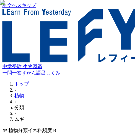
本文へスキップ
中学受験 生物図鑑
一問一答
ずかん
語呂
しくみ
トップ
›
植物
›
分類
›
ムギ
🌱
植物
分類
イネ科
頻度
B