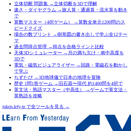
立体切断 問題集
→
立体切断を3Dで理解
速さ・ダイヤグラム
→
旅人算・通過算・流水算を動き
で
算数マスター（4択ゲーム）
→
算数全単元1200問のス
ピードクイズ
場合の数プリント
→
樹形図の書き出しで学ぶ全12テー
マ
過去問得点管理
→
得点を合格ラインと比較
天体3Dシミュレーター
→
月の満ち欠け・南中高度を
3Dで
電気・磁気ビジュアライザー
→
回路・電磁石を動かし
て学ぶ
ちずたび
→
3D地球儀で日本の地理を冒険
歴史 1問1答ゲーム
→
旧石器〜現代 約1400問を4択で
英文法・熟語マスター（中高生）
→
ゲームで英文法・
英熟語を攻略
juken.lefy.jp で全ツールを見る →