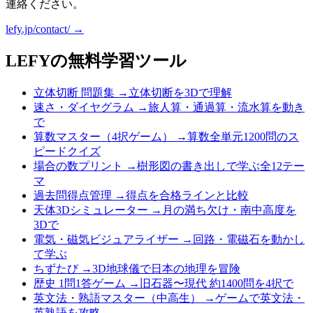
連絡ください。
lefy.jp/contact/ →
LEFYの無料学習ツール
立体切断 問題集
→
立体切断を3Dで理解
速さ・ダイヤグラム
→
旅人算・通過算・流水算を動き
で
算数マスター（4択ゲーム）
→
算数全単元1200問のス
ピードクイズ
場合の数プリント
→
樹形図の書き出しで学ぶ全12テー
マ
過去問得点管理
→
得点を合格ラインと比較
天体3Dシミュレーター
→
月の満ち欠け・南中高度を
3Dで
電気・磁気ビジュアライザー
→
回路・電磁石を動かし
て学ぶ
ちずたび
→
3D地球儀で日本の地理を冒険
歴史 1問1答ゲーム
→
旧石器〜現代 約1400問を4択で
英文法・熟語マスター（中高生）
→
ゲームで英文法・
英熟語を攻略