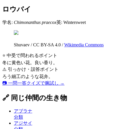
ロウバイ
学名:
Chimonanthus praecox
英:
Wintersweet
Shuvaev
/
CC BY-SA 4.0
/
Wikimedia Commons
⭐ 中受で問われるポイント
冬に黄色い花。良い香り。
⚠️ 引っかけ・誤答ポイント
ろう細工のような花弁。
📷 一問一答クイズで腕試し →
🔗 同じ仲間の生き物
アブラナ
分類
アジサイ