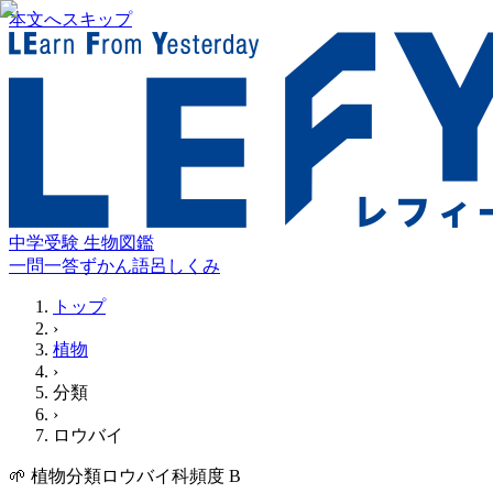
本文へスキップ
中学受験 生物図鑑
一問一答
ずかん
語呂
しくみ
トップ
›
植物
›
分類
›
ロウバイ
🌱
植物
分類
ロウバイ科
頻度
B