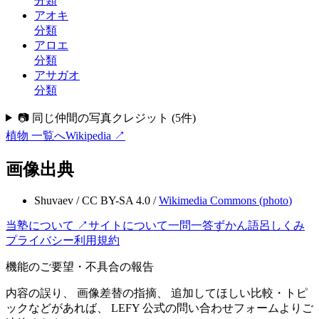
分類
アオキ
分類
アロエ
分類
アサガオ
分類
📷 同じ仲間の写真クレジット
(
5
件)
植物
一覧へ
Wikipedia ↗
画像出典
Shuvaev
/
CC BY-SA 4.0
/
Wikimedia Commons (
photo
)
当塾について ↗
サイトについて
一問一答
ずかん
語呂
しくみ
プライバシー
利用規約
機能のご要望・不具合の報告
内容の誤り、 画像差替の指摘、 追加してほしい比較・トピ
ックなどがあれば、 LEFY 公式の問い合わせフォームよりご