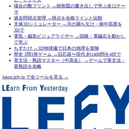
場合の数プリント
→
樹形図の書き出しで学ぶ全12テー
マ
過去問得点管理
→
得点を合格ラインと比較
天体3Dシミュレーター
→
月の満ち欠け・南中高度を
3Dで
電気・磁気ビジュアライザー
→
回路・電磁石を動かし
て学ぶ
ちずたび
→
3D地球儀で日本の地理を冒険
歴史 1問1答ゲーム
→
旧石器〜現代 約1400問を4択で
英文法・熟語マスター（中高生）
→
ゲームで英文法・
英熟語を攻略
juken.lefy.jp で全ツールを見る →