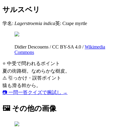
サルスベリ
学名:
Lagerstroemia indica
英:
Crape myrtle
Didier Descouens
/
CC BY-SA 4.0
/
Wikimedia
Commons
⭐ 中受で問われるポイント
夏の街路樹。なめらかな樹皮。
⚠️ 引っかけ・誤答ポイント
猿も滑る幹から。
📷 一問一答クイズで腕試し →
🖼 その他の画像