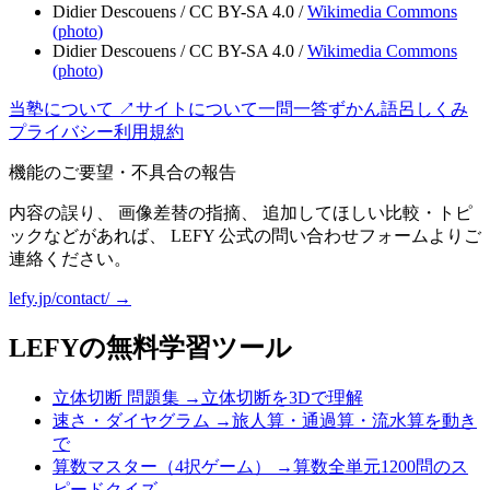
Didier Descouens
/
CC BY-SA 4.0
/
Wikimedia Commons
(
photo
)
Didier Descouens
/
CC BY-SA 4.0
/
Wikimedia Commons
(
photo
)
当塾について ↗
サイトについて
一問一答
ずかん
語呂
しくみ
プライバシー
利用規約
機能のご要望・不具合の報告
内容の誤り、 画像差替の指摘、 追加してほしい比較・トピ
ックなどがあれば、 LEFY 公式の問い合わせフォームよりご
連絡ください。
lefy.jp/contact/ →
LEFYの無料学習ツール
立体切断 問題集
→
立体切断を3Dで理解
速さ・ダイヤグラム
→
旅人算・通過算・流水算を動き
で
算数マスター（4択ゲーム）
→
算数全単元1200問のス
ピードクイズ