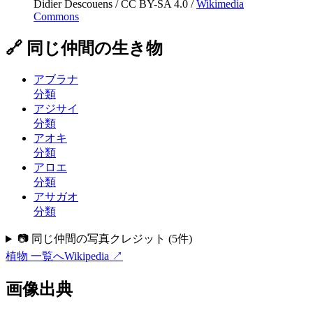
Didier Descouens
/
CC BY-SA 4.0
/
Wikimedia
Commons
🔗 同じ仲間の生き物
アブラナ
分類
アジサイ
分類
アオキ
分類
アロエ
分類
アサガオ
分類
📷 同じ仲間の写真クレジット
(
5
件)
植物
一覧へ
Wikipedia ↗
画像出典