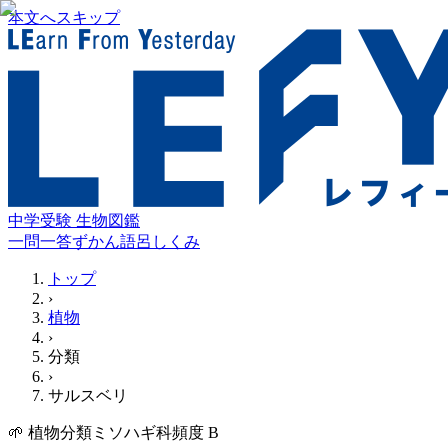
本文へスキップ
中学受験 生物図鑑
一問一答
ずかん
語呂
しくみ
トップ
›
植物
›
分類
›
サルスベリ
🌱
植物
分類
ミソハギ科
頻度
B