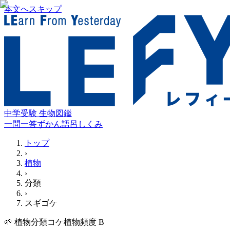
本文へスキップ
中学受験 生物図鑑
一問一答
ずかん
語呂
しくみ
トップ
›
植物
›
分類
›
スギゴケ
🌱
植物
分類
コケ植物
頻度
B