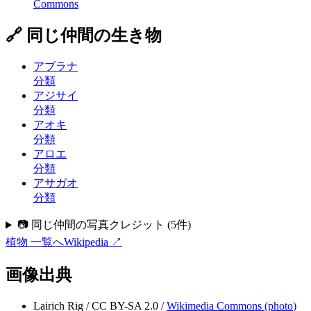
Commons
🔗 同じ仲間の生き物
アブラナ
分類
アジサイ
分類
アオキ
分類
アロエ
分類
アサガオ
分類
📷 同じ仲間の写真クレジット
(
5
件)
植物
一覧へ
Wikipedia ↗
画像出典
Lairich Rig
/
CC BY-SA 2.0
/
Wikimedia Commons (
photo
)