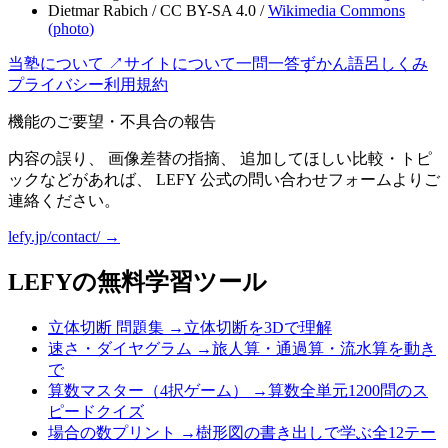
Dietmar Rabich
/
CC BY-SA 4.0
/
Wikimedia Commons
(
photo
)
当塾について ↗
サイトについて
一問一答
ずかん
語呂
しくみ
プライバシー
利用規約
機能のご要望・不具合の報告
内容の誤り、 画像差替の指摘、 追加してほしい比較・トピ
ックなどがあれば、 LEFY 公式の問い合わせフォームよりご
連絡ください。
lefy.jp/contact/ →
LEFYの無料学習ツール
立体切断 問題集
→
立体切断を3Dで理解
速さ・ダイヤグラム
→
旅人算・通過算・流水算を動き
で
算数マスター（4択ゲーム）
→
算数全単元1200問のス
ピードクイズ
場合の数プリント
→
樹形図の書き出しで学ぶ全12テー