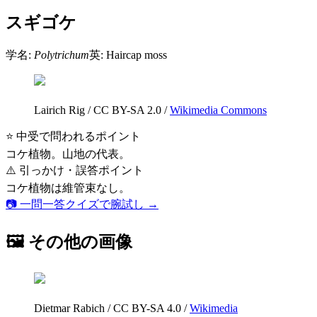
スギゴケ
学名:
Polytrichum
英:
Haircap moss
Lairich Rig
/
CC BY-SA 2.0
/
Wikimedia Commons
⭐ 中受で問われるポイント
コケ植物。山地の代表。
⚠️ 引っかけ・誤答ポイント
コケ植物は維管束なし。
📷 一問一答クイズで腕試し →
🖼 その他の画像
Dietmar Rabich
/
CC BY-SA 4.0
/
Wikimedia