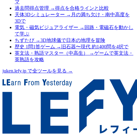
マ
過去問得点管理
→
得点を合格ラインと比較
天体3Dシミュレーター
→
月の満ち欠け・南中高度を
3Dで
電気・磁気ビジュアライザー
→
回路・電磁石を動かし
て学ぶ
ちずたび
→
3D地球儀で日本の地理を冒険
歴史 1問1答ゲーム
→
旧石器〜現代 約1400問を4択で
英文法・熟語マスター（中高生）
→
ゲームで英文法・
英熟語を攻略
juken.lefy.jp で全ツールを見る →