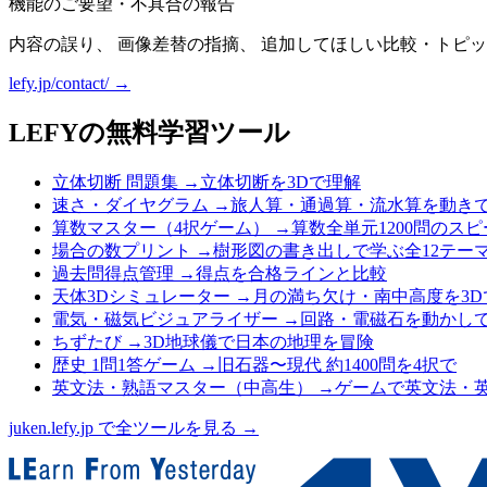
機能のご要望・不具合の報告
内容の誤り、 画像差替の指摘、 追加してほしい比較・トピッ
lefy.jp/contact/ →
LEFYの無料学習ツール
立体切断 問題集
→
立体切断を3Dで理解
速さ・ダイヤグラム
→
旅人算・通過算・流水算を動き
算数マスター（4択ゲーム）
→
算数全単元1200問のス
場合の数プリント
→
樹形図の書き出しで学ぶ全12テー
過去問得点管理
→
得点を合格ラインと比較
天体3Dシミュレーター
→
月の満ち欠け・南中高度を3D
電気・磁気ビジュアライザー
→
回路・電磁石を動かし
ちずたび
→
3D地球儀で日本の地理を冒険
歴史 1問1答ゲーム
→
旧石器〜現代 約1400問を4択で
英文法・熟語マスター（中高生）
→
ゲームで英文法・
juken.lefy.jp で全ツールを見る →