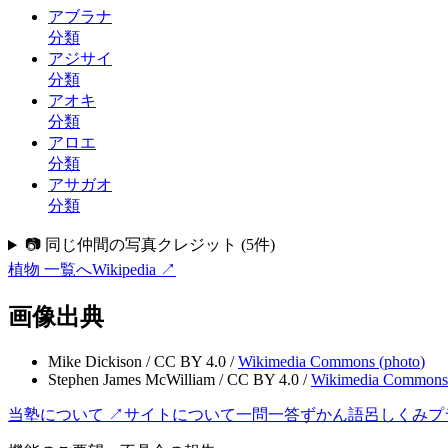
アブラナ
分類
アジサイ
分類
アオキ
分類
アロエ
分類
アサガオ
分類
📷 同じ仲間の写真クレジット
(
5
件)
植物
一覧へ
Wikipedia ↗
画像出典
Mike Dickison
/
CC BY 4.0
/
Wikimedia Commons (
photo
)
Stephen James McWilliam
/
CC BY 4.0
/
Wikimedia Commons
当塾について ↗
サイトについて
一問一答
ずかん
語呂
しくみ
プ