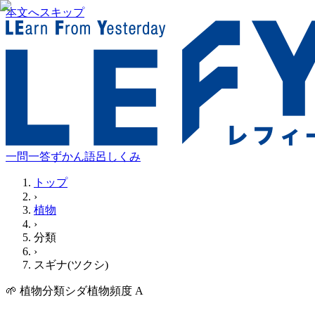
本文へスキップ
一問一答
ずかん
語呂
しくみ
トップ
›
植物
›
分類
›
スギナ(ツクシ)
🌱
植物
分類
シダ植物
頻度
A