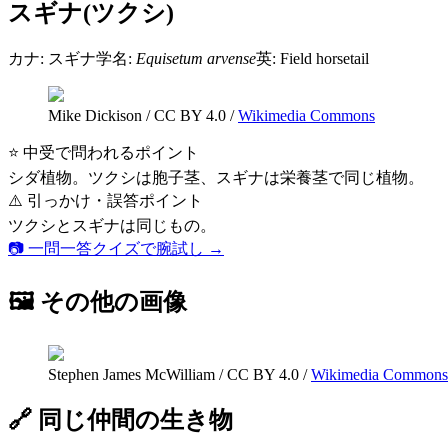
スギナ(ツクシ)
カナ:
スギナ
学名:
Equisetum arvense
英:
Field horsetail
Mike Dickison
/
CC BY 4.0
/
Wikimedia Commons
⭐ 中受で問われるポイント
シダ植物。ツクシは胞子茎、スギナは栄養茎で同じ植物。
⚠️ 引っかけ・誤答ポイント
ツクシとスギナは同じもの。
📷 一問一答クイズで腕試し →
🖼 その他の画像
Stephen James McWilliam
/
CC BY 4.0
/
Wikimedia Commons
🔗 同じ仲間の生き物