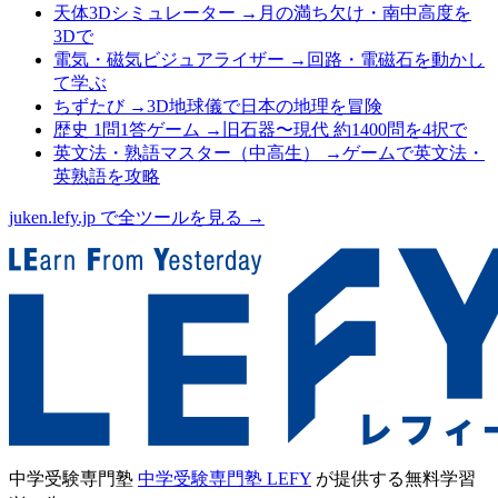
天体3Dシミュレーター
→
月の満ち欠け・南中高度を
3Dで
電気・磁気ビジュアライザー
→
回路・電磁石を動かし
て学ぶ
ちずたび
→
3D地球儀で日本の地理を冒険
歴史 1問1答ゲーム
→
旧石器〜現代 約1400問を4択で
英文法・熟語マスター（中高生）
→
ゲームで英文法・
英熟語を攻略
juken.lefy.jp で全ツールを見る →
中学受験専門塾
中学受験専門塾 LEFY
が提供する無料学習