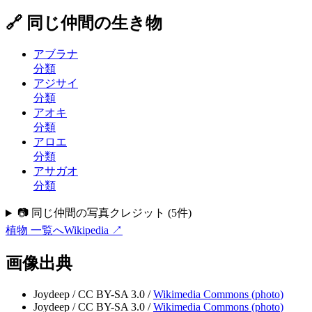
🔗 同じ仲間の生き物
アブラナ
分類
アジサイ
分類
アオキ
分類
アロエ
分類
アサガオ
分類
📷 同じ仲間の写真クレジット
(
5
件)
植物
一覧へ
Wikipedia ↗
画像出典
Joydeep
/
CC BY-SA 3.0
/
Wikimedia Commons (
photo
)
Joydeep
/
CC BY-SA 3.0
/
Wikimedia Commons (
photo
)