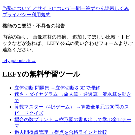
当塾について ↗
サイトについて
一問一答
ずかん
語呂
しくみ
プライバシー
利用規約
機能のご要望・不具合の報告
内容の誤り、 画像差替の指摘、 追加してほしい比較・トピ
ックなどがあれば、 LEFY 公式の問い合わせフォームよりご
連絡ください。
lefy.jp/contact/ →
LEFYの無料学習ツール
立体切断 問題集
→
立体切断を3Dで理解
速さ・ダイヤグラム
→
旅人算・通過算・流水算を動き
で
算数マスター（4択ゲーム）
→
算数全単元1200問のス
ピードクイズ
場合の数プリント
→
樹形図の書き出しで学ぶ全12テー
マ
過去問得点管理
→
得点を合格ラインと比較