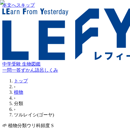
本文へスキップ
中学受験 生物図鑑
一問一答
ずかん
語呂
しくみ
トップ
›
植物
›
分類
›
ツルレイシ(ゴーヤ)
🌱
植物
分類
ウリ科
頻度
S