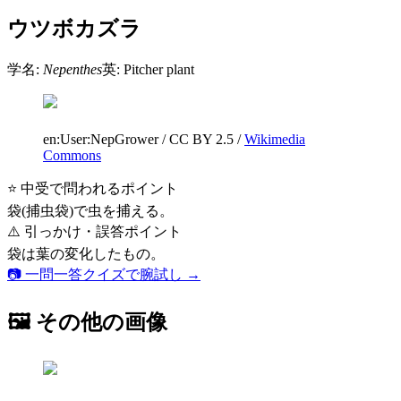
ウツボカズラ
学名:
Nepenthes
英:
Pitcher plant
en:User:NepGrower
/
CC BY 2.5
/
Wikimedia
Commons
⭐ 中受で問われるポイント
袋(捕虫袋)で虫を捕える。
⚠️ 引っかけ・誤答ポイント
袋は葉の変化したもの。
📷 一問一答クイズで腕試し →
🖼 その他の画像