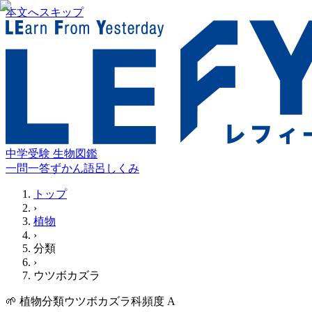
本文へスキップ
中学受験 生物図鑑
一問一答
ずかん
語呂
しくみ
トップ
›
植物
›
分類
›
ウツボカズラ
🌱
植物
分類
ウツボカズラ科
頻度
A