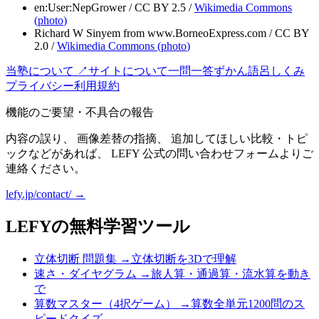
en:User:NepGrower
/
CC BY 2.5
/
Wikimedia Commons
(
photo
)
Richard W Sinyem from www.BorneoExpress.com
/
CC BY
2.0
/
Wikimedia Commons (
photo
)
当塾について ↗
サイトについて
一問一答
ずかん
語呂
しくみ
プライバシー
利用規約
機能のご要望・不具合の報告
内容の誤り、 画像差替の指摘、 追加してほしい比較・トピ
ックなどがあれば、 LEFY 公式の問い合わせフォームよりご
連絡ください。
lefy.jp/contact/ →
LEFYの無料学習ツール
立体切断 問題集
→
立体切断を3Dで理解
速さ・ダイヤグラム
→
旅人算・通過算・流水算を動き
で
算数マスター（4択ゲーム）
→
算数全単元1200問のス
ピードクイズ