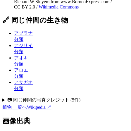
Richard W Sinyem from www.BorneoExpress.com
/
CC BY 2.0
/
Wikimedia Commons
🔗 同じ仲間の生き物
アブラナ
分類
アジサイ
分類
アオキ
分類
アロエ
分類
アサガオ
分類
📷 同じ仲間の写真クレジット
(
5
件)
植物
一覧へ
Wikipedia ↗
画像出典