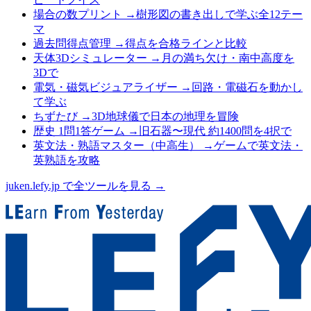
場合の数プリント
→
樹形図の書き出しで学ぶ全12テー
マ
過去問得点管理
→
得点を合格ラインと比較
天体3Dシミュレーター
→
月の満ち欠け・南中高度を
3Dで
電気・磁気ビジュアライザー
→
回路・電磁石を動かし
て学ぶ
ちずたび
→
3D地球儀で日本の地理を冒険
歴史 1問1答ゲーム
→
旧石器〜現代 約1400問を4択で
英文法・熟語マスター（中高生）
→
ゲームで英文法・
英熟語を攻略
juken.lefy.jp で全ツールを見る →