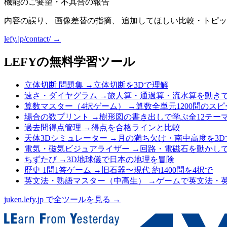
機能のご要望・不具合の報告
内容の誤り、 画像差替の指摘、 追加してほしい比較・トピッ
lefy.jp/contact/ →
LEFYの無料学習ツール
立体切断 問題集
→
立体切断を3Dで理解
速さ・ダイヤグラム
→
旅人算・通過算・流水算を動き
算数マスター（4択ゲーム）
→
算数全単元1200問のス
場合の数プリント
→
樹形図の書き出しで学ぶ全12テー
過去問得点管理
→
得点を合格ラインと比較
天体3Dシミュレーター
→
月の満ち欠け・南中高度を3D
電気・磁気ビジュアライザー
→
回路・電磁石を動かし
ちずたび
→
3D地球儀で日本の地理を冒険
歴史 1問1答ゲーム
→
旧石器〜現代 約1400問を4択で
英文法・熟語マスター（中高生）
→
ゲームで英文法・
juken.lefy.jp で全ツールを見る →