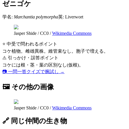
ゼニゴケ
学名:
Marchantia polymorpha
英:
Liverwort
Jasper Shide
/
CC0
/
Wikimedia Commons
⭐ 中受で問われるポイント
コケ植物。雌雄異株。維管束なし。胞子で増える。
⚠️ 引っかけ・誤答ポイント
コケには根・茎・葉の区別なし(仮根)。
📷 一問一答クイズで腕試し →
🖼 その他の画像
Jasper Shide
/
CC0
/
Wikimedia Commons
🔗 同じ仲間の生き物