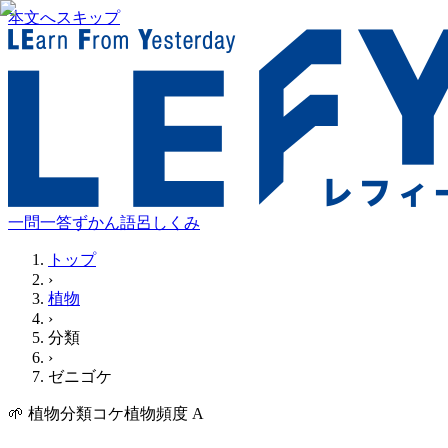
本文へスキップ
一問一答
ずかん
語呂
しくみ
トップ
›
植物
›
分類
›
ゼニゴケ
🌱
植物
分類
コケ植物
頻度
A