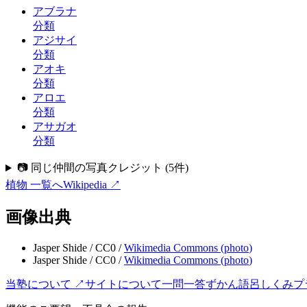
アブラナ
分類
アジサイ
分類
アオキ
分類
アロエ
分類
アサガオ
分類
📷 同じ仲間の写真クレジット
(
5
件)
植物
一覧へ
Wikipedia ↗
画像出典
Jasper Shide
/
CC0
/
Wikimedia Commons (
photo
)
Jasper Shide
/
CC0
/
Wikimedia Commons (
photo
)
当塾について ↗
サイトについて
一問一答
ずかん
語呂
しくみ
プ