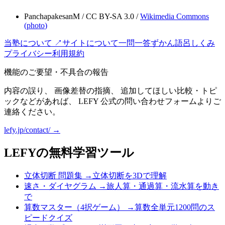
PanchapakesanM
/
CC BY-SA 3.0
/
Wikimedia Commons
(
photo
)
当塾について ↗
サイトについて
一問一答
ずかん
語呂
しくみ
プライバシー
利用規約
機能のご要望・不具合の報告
内容の誤り、 画像差替の指摘、 追加してほしい比較・トピ
ックなどがあれば、 LEFY 公式の問い合わせフォームよりご
連絡ください。
lefy.jp/contact/ →
LEFYの無料学習ツール
立体切断 問題集
→
立体切断を3Dで理解
速さ・ダイヤグラム
→
旅人算・通過算・流水算を動き
で
算数マスター（4択ゲーム）
→
算数全単元1200問のス
ピードクイズ