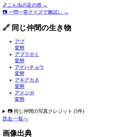
🦵
こん虫の足の形
→
📷 一問一答クイズで腕試し →
🔗 同じ仲間の生き物
アブ
変態
アブラゼミ
変態
アゲハチョウ
変態
アキアカネ
変態
アメンボ
変態
📷 同じ仲間の写真クレジット
(
5
件)
昆虫
一覧へ
画像出典