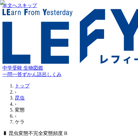
本文へスキップ
中学受験 生物図鑑
一問一答
ずかん
語呂
しくみ
トップ
›
昆虫
›
変態
›
ケラ
🐛
昆虫
変態
不完全変態
頻度
B