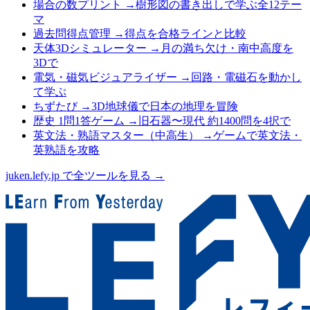
場合の数プリント
→
樹形図の書き出しで学ぶ全12テー
マ
過去問得点管理
→
得点を合格ラインと比較
天体3Dシミュレーター
→
月の満ち欠け・南中高度を
3Dで
電気・磁気ビジュアライザー
→
回路・電磁石を動かし
て学ぶ
ちずたび
→
3D地球儀で日本の地理を冒険
歴史 1問1答ゲーム
→
旧石器〜現代 約1400問を4択で
英文法・熟語マスター（中高生）
→
ゲームで英文法・
英熟語を攻略
juken.lefy.jp で全ツールを見る →