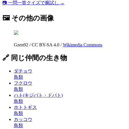
📷 一問一答クイズで腕試し →
🖼 その他の画像
Gzen92
/
CC BY-SA 4.0
/
Wikimedia Commons
🔗 同じ仲間の生き物
ダチョウ
鳥類
フクロウ
鳥類
ハト(キジバト・ドバト)
鳥類
ホトトギス
鳥類
カッコウ
鳥類