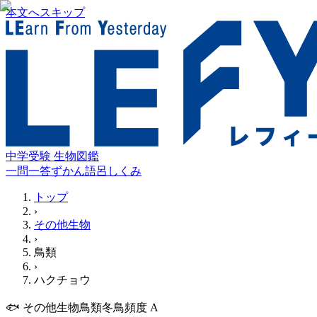
本文へスキップ
中学受験 生物図鑑
一問一答
ずかん
語呂
しくみ
トップ
›
その他生物
›
鳥類
›
ハクチョウ
🐟
その他生物
鳥類
冬鳥
頻度
A