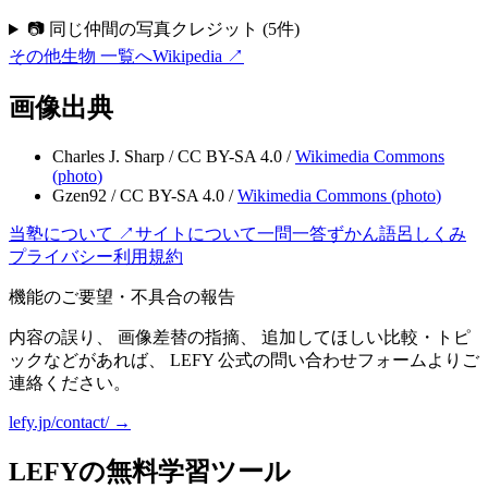
📷 同じ仲間の写真クレジット
(
5
件)
その他生物
一覧へ
Wikipedia ↗
画像出典
Charles J. Sharp
/
CC BY-SA 4.0
/
Wikimedia Commons
(
photo
)
Gzen92
/
CC BY-SA 4.0
/
Wikimedia Commons (
photo
)
当塾について ↗
サイトについて
一問一答
ずかん
語呂
しくみ
プライバシー
利用規約
機能のご要望・不具合の報告
内容の誤り、 画像差替の指摘、 追加してほしい比較・トピ
ックなどがあれば、 LEFY 公式の問い合わせフォームよりご
連絡ください。
lefy.jp/contact/ →
LEFYの無料学習ツール