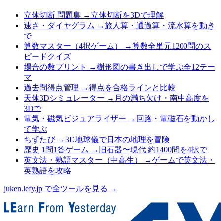
立体切断 問題集
→
立体切断を3Dで理解
速さ・ダイヤグラム
→
旅人算・通過算・流水算を動き
で
算数マスター（4択ゲーム）
→
算数全単元1200問のス
ピードクイズ
場合の数プリント
→
樹形図の書き出しで学ぶ全12テー
マ
過去問得点管理
→
得点を合格ラインと比較
天体3Dシミュレーター
→
月の満ち欠け・南中高度を
3Dで
電気・磁気ビジュアライザー
→
回路・電磁石を動かし
て学ぶ
ちずたび
→
3D地球儀で日本の地理を冒険
歴史 1問1答ゲーム
→
旧石器〜現代 約1400問を4択で
英文法・熟語マスター（中高生）
→
ゲームで英文法・
英熟語を攻略
juken.lefy.jp で全ツールを見る →