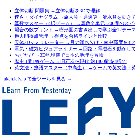
立体切断 問題集
→
立体切断を3Dで理解
速さ・ダイヤグラム
→
旅人算・通過算・流水算を動き
算数マスター（4択ゲーム）
→
算数全単元1200問のス
場合の数プリント
→
樹形図の書き出しで学ぶ全12テー
過去問得点管理
→
得点を合格ラインと比較
天体3Dシミュレーター
→
月の満ち欠け・南中高度を3D
電気・磁気ビジュアライザー
→
回路・電磁石を動かし
ちずたび
→
3D地球儀で日本の地理を冒険
歴史 1問1答ゲーム
→
旧石器〜現代 約1400問を4択で
英文法・熟語マスター（中高生）
→
ゲームで英文法・
juken.lefy.jp で全ツールを見る →