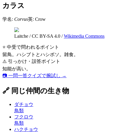
カラス
学名:
Corvus
英:
Crow
Laitche
/
CC BY-SA 4.0
/
Wikimedia Commons
⭐ 中受で問われるポイント
留鳥。ハシブトとハシボソ。雑食。
⚠️ 引っかけ・誤答ポイント
知能が高い。
📷 一問一答クイズで腕試し →
🔗 同じ仲間の生き物
ダチョウ
鳥類
フクロウ
鳥類
ハクチョウ