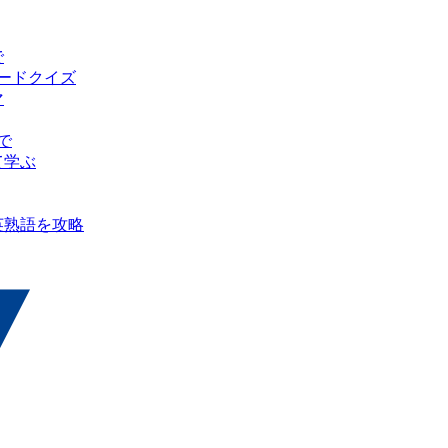
で
ピードクイズ
マ
で
て学ぶ
英熟語を攻略