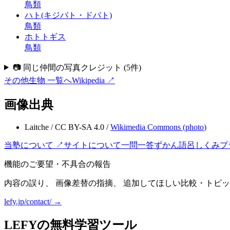
鳥類
ハト(キジバト・ドバト)
鳥類
ホトトギス
鳥類
📷 同じ仲間の写真クレジット
(
5
件)
その他生物
一覧へ
Wikipedia ↗
画像出典
Laitche
/
CC BY-SA 4.0
/
Wikimedia Commons (
photo
)
当塾について ↗
サイトについて
一問一答
ずかん
語呂
しくみ
プ
機能のご要望・不具合の報告
内容の誤り、 画像差替の指摘、 追加してほしい比較・トピッ
lefy.jp/contact/ →
LEFYの無料学習ツール