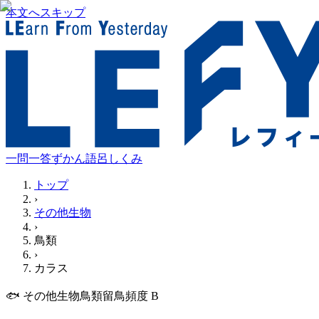
本文へスキップ
一問一答
ずかん
語呂
しくみ
トップ
›
その他生物
›
鳥類
›
カラス
🐟
その他生物
鳥類
留鳥
頻度
B