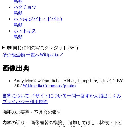
鳥類
ハクチョウ
鳥類
ハト(キジバト・ドバト)
鳥類
ホトトギス
鳥類
📷 同じ仲間の写真クレジット
(
5
件)
その他生物
一覧へ
Wikipedia ↗
画像出典
Andy Morffew from Itchen Abbas, Hampshire, UK
/
CC BY
2.0
/
Wikimedia Commons (
photo
)
当塾について ↗
サイトについて
一問一答
ずかん
語呂
しくみ
プライバシー
利用規約
機能のご要望・不具合の報告
内容の誤り、 画像差替の指摘、 追加してほしい比較・トピ