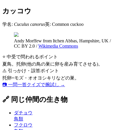
カッコウ
学名:
Cuculus canorus
英:
Common cuckoo
Andy Morffew from Itchen Abbas, Hampshire, UK
/
CC BY 2.0
/
Wikimedia Commons
⭐ 中受で問われるポイント
夏鳥。托卵(他の鳥の巣に卵を産み育てさせる)。
⚠️ 引っかけ・誤答ポイント
托卵=モズ・オオヨシキリなどの巣。
📷 一問一答クイズで腕試し →
🔗 同じ仲間の生き物
ダチョウ
鳥類
フクロウ