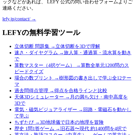
ックなどがあれば、 LEFY 公式の問い合わせフォームよりご
連絡ください。
lefy.jp/contact/ →
LEFYの無料学習ツール
立体切断 問題集
→
立体切断を3Dで理解
速さ・ダイヤグラム
→
旅人算・通過算・流水算を動き
で
算数マスター（4択ゲーム）
→
算数全単元1200問のス
ピードクイズ
場合の数プリント
→
樹形図の書き出しで学ぶ全12テー
マ
過去問得点管理
→
得点を合格ラインと比較
天体3Dシミュレーター
→
月の満ち欠け・南中高度を
3Dで
電気・磁気ビジュアライザー
→
回路・電磁石を動かし
て学ぶ
ちずたび
→
3D地球儀で日本の地理を冒険
歴史 1問1答ゲーム
→
旧石器〜現代 約1400問を4択で
英文法・熟語マスター（中高生）
→
ゲームで英文法・