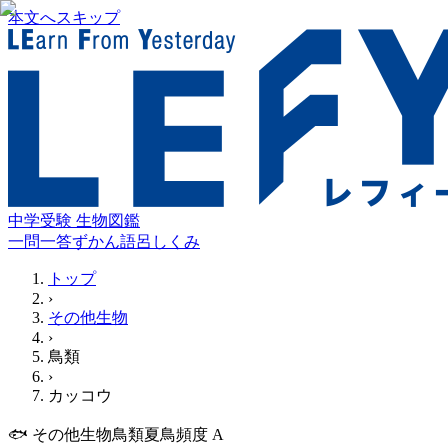
本文へスキップ
中学受験 生物図鑑
一問一答
ずかん
語呂
しくみ
トップ
›
その他生物
›
鳥類
›
カッコウ
🐟
その他生物
鳥類
夏鳥
頻度
A