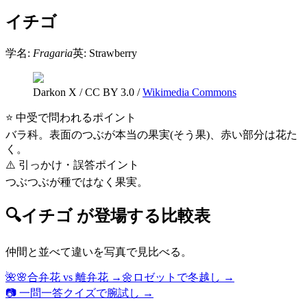
イチゴ
学名:
Fragaria
英:
Strawberry
Darkon X
/
CC BY 3.0
/
Wikimedia Commons
⭐ 中受で問われるポイント
バラ科。表面のつぶが本当の果実(そう果)、赤い部分は花た
く。
⚠️ 引っかけ・誤答ポイント
つぶつぶが種ではなく果実。
🔍
イチゴ
が登場する比較表
仲間と並べて違いを写真で見比べる。
🌺🌸
合弁花 vs 離弁花
→
🌼
ロゼットで冬越し
→
📷 一問一答クイズで腕試し →