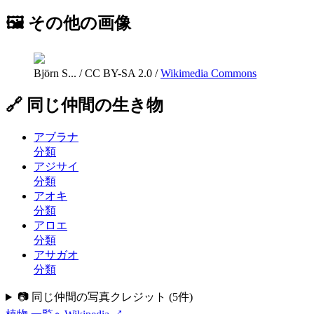
🖼 その他の画像
Björn S...
/
CC BY-SA 2.0
/
Wikimedia Commons
🔗 同じ仲間の生き物
アブラナ
分類
アジサイ
分類
アオキ
分類
アロエ
分類
アサガオ
分類
📷 同じ仲間の写真クレジット
(
5
件)