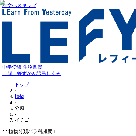
本文へスキップ
中学受験 生物図鑑
一問一答
ずかん
語呂
しくみ
トップ
›
植物
›
分類
›
イチゴ
🌱
植物
分類
バラ科
頻度
B