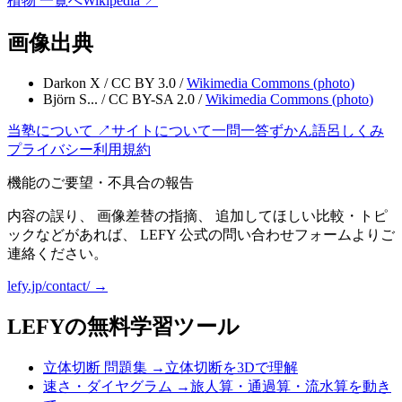
植物
一覧へ
Wikipedia ↗
画像出典
Darkon X
/
CC BY 3.0
/
Wikimedia Commons (
photo
)
Björn S...
/
CC BY-SA 2.0
/
Wikimedia Commons (
photo
)
当塾について ↗
サイトについて
一問一答
ずかん
語呂
しくみ
プライバシー
利用規約
機能のご要望・不具合の報告
内容の誤り、 画像差替の指摘、 追加してほしい比較・トピ
ックなどがあれば、 LEFY 公式の問い合わせフォームよりご
連絡ください。
lefy.jp/contact/ →
LEFYの無料学習ツール
立体切断 問題集
→
立体切断を3Dで理解
速さ・ダイヤグラム
→
旅人算・通過算・流水算を動き