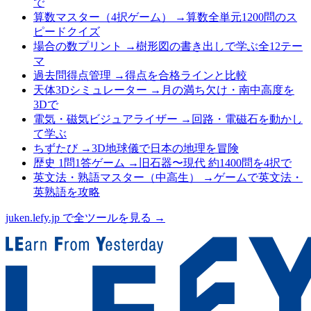
で
算数マスター（4択ゲーム）
→
算数全単元1200問のス
ピードクイズ
場合の数プリント
→
樹形図の書き出しで学ぶ全12テー
マ
過去問得点管理
→
得点を合格ラインと比較
天体3Dシミュレーター
→
月の満ち欠け・南中高度を
3Dで
電気・磁気ビジュアライザー
→
回路・電磁石を動かし
て学ぶ
ちずたび
→
3D地球儀で日本の地理を冒険
歴史 1問1答ゲーム
→
旧石器〜現代 約1400問を4択で
英文法・熟語マスター（中高生）
→
ゲームで英文法・
英熟語を攻略
juken.lefy.jp で全ツールを見る →