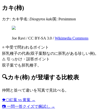
カキ(柿)
カナ:
カキ
学名:
Diospyros kaki
英:
Persimmon
Joe Ravi
/
CC BY-SA 3.0
/
Wikimedia Commons
⭐ 中受で問われるポイント
胚乳種子の代表(双子葉類なのに胚乳がある珍しい例)。
⚠️ 引っかけ・誤答ポイント
双子葉でも胚乳種子。
🔍
カキ(柿)
が登場する比較表
仲間と並べて違いを写真で見比べる。
🍁🌕
紅葉 vs 黄葉
→
📷 一問一答クイズで腕試し →