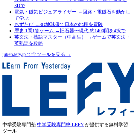
3Dで
電気・磁気ビジュアライザー
→
回路・電磁石を動かし
て学ぶ
ちずたび
→
3D地球儀で日本の地理を冒険
歴史 1問1答ゲーム
→
旧石器〜現代 約1400問を4択で
英文法・熟語マスター（中高生）
→
ゲームで英文法・
英熟語を攻略
juken.lefy.jp で全ツールを見る →
中学受験専門塾
中学受験専門塾 LEFY
が提供する無料学習
ツール