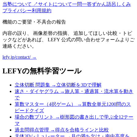
当塾について ↗
サイトについて
一問一答
ずかん
語呂
しくみ
プライバシー
利用規約
機能のご要望・不具合の報告
内容の誤り、 画像差替の指摘、 追加してほしい比較・トピ
ックなどがあれば、 LEFY 公式の問い合わせフォームよりご
連絡ください。
lefy.jp/contact/ →
LEFYの無料学習ツール
立体切断 問題集
→
立体切断を3Dで理解
速さ・ダイヤグラム
→
旅人算・通過算・流水算を動き
で
算数マスター（4択ゲーム）
→
算数全単元1200問のス
ピードクイズ
場合の数プリント
→
樹形図の書き出しで学ぶ全12テー
マ
過去問得点管理
→
得点を合格ラインと比較
天体3Dシミュレーター
→
月の満ち欠け・南中高度を