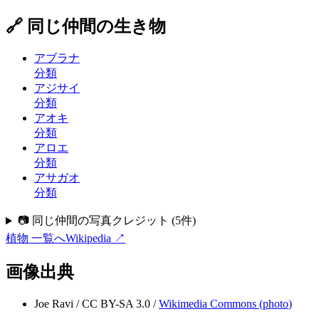
🔗 同じ仲間の生き物
アブラナ
分類
アジサイ
分類
アオキ
分類
アロエ
分類
アサガオ
分類
📷 同じ仲間の写真クレジット
(
5
件)
植物
一覧へ
Wikipedia ↗
画像出典
Joe Ravi
/
CC BY-SA 3.0
/
Wikimedia Commons (
photo
)