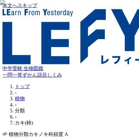
本文へスキップ
中学受験 生物図鑑
一問一答
ずかん
語呂
しくみ
トップ
›
植物
›
分類
›
カキ(柿)
🌱
植物
分類
カキノキ科
頻度
A