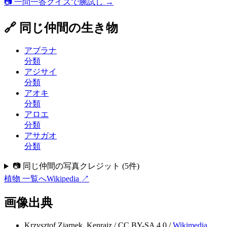
📷 一問一答クイズで腕試し →
🔗 同じ仲間の生き物
アブラナ
分類
アジサイ
分類
アオキ
分類
アロエ
分類
アサガオ
分類
📷 同じ仲間の写真クレジット
(
5
件)
植物
一覧へ
Wikipedia ↗
画像出典
Krzysztof Ziarnek, Kenraiz
/
CC BY-SA 4.0
/
Wikimedia