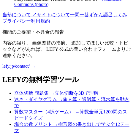
Commons (
photo
)
当塾について ↗
サイトについて
一問一答
ずかん
語呂
しくみ
プライバシー
利用規約
機能のご要望・不具合の報告
内容の誤り、 画像差替の指摘、 追加してほしい比較・トピ
ックなどがあれば、 LEFY 公式の問い合わせフォームよりご
連絡ください。
lefy.jp/contact/ →
LEFYの無料学習ツール
立体切断 問題集
→
立体切断を3Dで理解
速さ・ダイヤグラム
→
旅人算・通過算・流水算を動き
で
算数マスター（4択ゲーム）
→
算数全単元1200問のス
ピードクイズ
場合の数プリント
→
樹形図の書き出しで学ぶ全12テー
マ