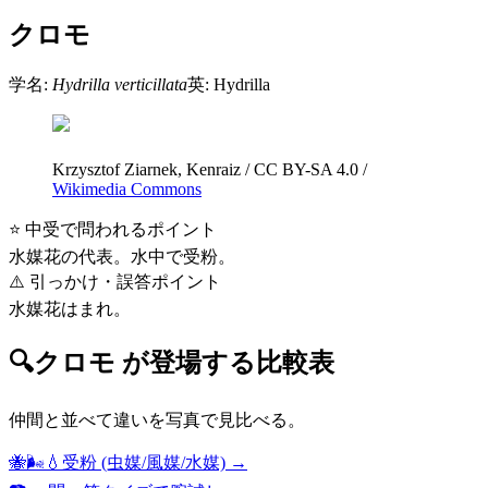
クロモ
学名:
Hydrilla verticillata
英:
Hydrilla
Krzysztof Ziarnek, Kenraiz
/
CC BY-SA 4.0
/
Wikimedia Commons
⭐ 中受で問われるポイント
水媒花の代表。水中で受粉。
⚠️ 引っかけ・誤答ポイント
水媒花はまれ。
🔍
クロモ
が登場する比較表
仲間と並べて違いを写真で見比べる。
🐝🌬️💧
受粉 (虫媒/風媒/水媒)
→