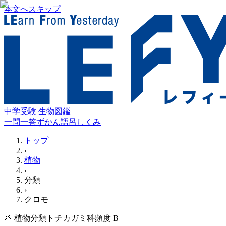
本文へスキップ
中学受験 生物図鑑
一問一答
ずかん
語呂
しくみ
トップ
›
植物
›
分類
›
クロモ
🌱
植物
分類
トチカガミ科
頻度
B