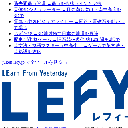
過去問得点管理
→
得点を合格ラインと比較
天体3Dシミュレーター
→
月の満ち欠け・南中高度を
3Dで
電気・磁気ビジュアライザー
→
回路・電磁石を動かし
て学ぶ
ちずたび
→
3D地球儀で日本の地理を冒険
歴史 1問1答ゲーム
→
旧石器〜現代 約1400問を4択で
英文法・熟語マスター（中高生）
→
ゲームで英文法・
英熟語を攻略
juken.lefy.jp で全ツールを見る →