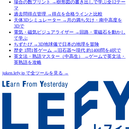
場合の数プリント
→
樹形図の書き出しで学ぶ全12テー
マ
過去問得点管理
→
得点を合格ラインと比較
天体3Dシミュレーター
→
月の満ち欠け・南中高度を
3Dで
電気・磁気ビジュアライザー
→
回路・電磁石を動かし
て学ぶ
ちずたび
→
3D地球儀で日本の地理を冒険
歴史 1問1答ゲーム
→
旧石器〜現代 約1400問を4択で
英文法・熟語マスター（中高生）
→
ゲームで英文法・
英熟語を攻略
juken.lefy.jp で全ツールを見る →