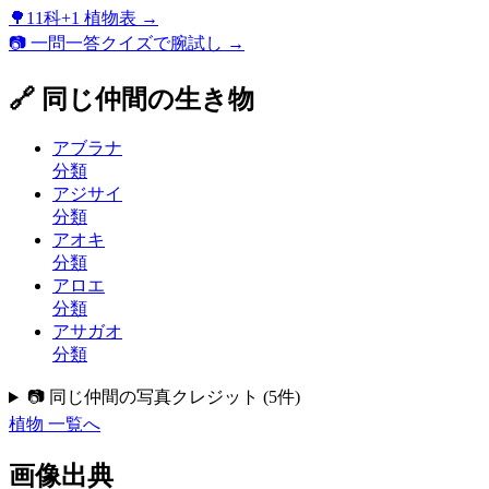
🌳
11科+1 植物表
→
📷 一問一答クイズで腕試し →
🔗 同じ仲間の生き物
アブラナ
分類
アジサイ
分類
アオキ
分類
アロエ
分類
アサガオ
分類
📷 同じ仲間の写真クレジット
(
5
件)
植物
一覧へ
画像出典