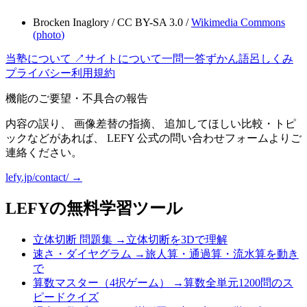
Brocken Inaglory
/
CC BY-SA 3.0
/
Wikimedia Commons
(
photo
)
当塾について ↗
サイトについて
一問一答
ずかん
語呂
しくみ
プライバシー
利用規約
機能のご要望・不具合の報告
内容の誤り、 画像差替の指摘、 追加してほしい比較・トピ
ックなどがあれば、 LEFY 公式の問い合わせフォームよりご
連絡ください。
lefy.jp/contact/ →
LEFYの無料学習ツール
立体切断 問題集
→
立体切断を3Dで理解
速さ・ダイヤグラム
→
旅人算・通過算・流水算を動き
で
算数マスター（4択ゲーム）
→
算数全単元1200問のス
ピードクイズ