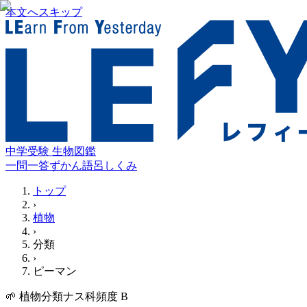
本文へスキップ
中学受験 生物図鑑
一問一答
ずかん
語呂
しくみ
トップ
›
植物
›
分類
›
ピーマン
🌱
植物
分類
ナス科
頻度
B