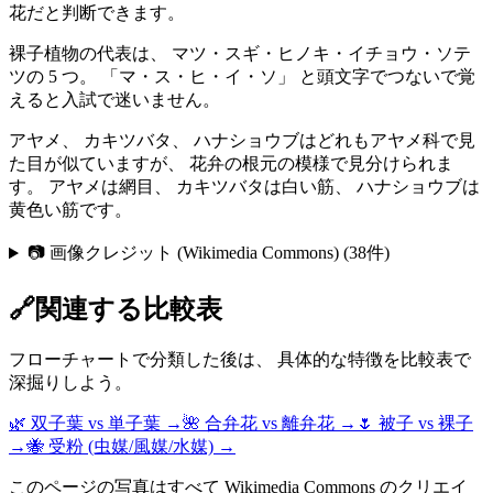
花だと判断できます。
裸子植物の代表は、 マツ・スギ・ヒノキ・イチョウ・ソテ
ツの 5 つ。 「マ・ス・ヒ・イ・ソ」 と頭文字でつないで覚
えると入試で迷いません。
アヤメ、 カキツバタ、 ハナショウブはどれもアヤメ科で見
た目が似ていますが、 花弁の根元の模様で見分けられま
す。 アヤメは網目、 カキツバタは白い筋、 ハナショウブは
黄色い筋です。
📷 画像クレジット (Wikimedia Commons)
(
38
件)
🔗
関連する比較表
フローチャートで分類した後は、 具体的な特徴を比較表で
深掘りしよう。
🌿 双子葉 vs 単子葉 →
🌺 合弁花 vs 離弁花 →
🌷 被子 vs 裸子
→
🐝 受粉 (虫媒/風媒/水媒) →
このページの写真はすべて Wikimedia Commons のクリエイ