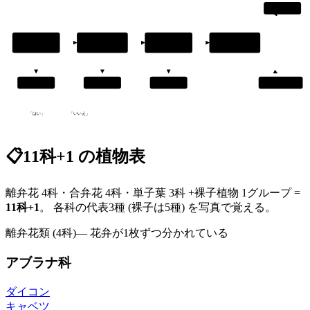
合弁花
① 花は
② 胚珠は
③ 子葉は
④ 花びらは
咲くか?
子房に包まれ
2枚か?
くっついて
ているか?
いるか?
胞子植物
裸子植物
単子葉類
離弁花
「はい」
「いいえ」
📋
11科+1 の植物表
離弁花 4科・合弁花 4科・単子葉 3科 +裸子植物 1グループ =
11科+1
。 各科の代表3種 (裸子は5種) を写真で覚える。
離弁花類 (4科)
—
花弁が1枚ずつ分かれている
アブラナ科
ダイコン
キャベツ