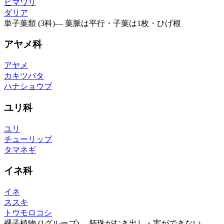
ヒマワリ
ダリア
単子葉類 (3科)
—
葉脈は平行・子葉は1枚・ひげ根
アヤメ科
アヤメ
カキツバタ
ハナショウブ
ユリ科
ユリ
チューリップ
タマネギ
イネ科
イネ
ススキ
トウモロコシ
裸子植物 (1グループ)
—
胚珠がむき出し・実ができない