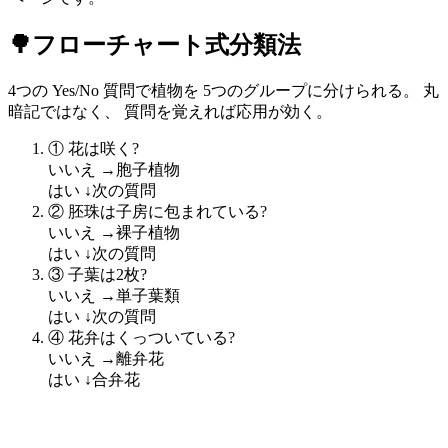
🌳
フローチャート式分類法
4つの Yes/No 質問で植物を 5つのグループに分けられる。 丸
暗記ではなく、 質問を覚えれば応用が効く。
① 花は咲く?
いいえ →
胞子植物
はい ↓
次の質問
② 胚珠は子房に包まれている?
いいえ →
裸子植物
はい ↓
次の質問
③ 子葉は2枚?
いいえ →
単子葉類
はい ↓
次の質問
④ 花弁はくっついている?
いいえ →
離弁花
はい ↓
合弁花