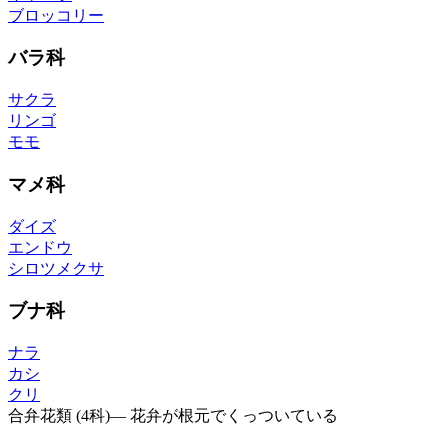
ブロッコリー
バラ科
サクラ
リンゴ
モモ
マメ科
ダイズ
エンドウ
シロツメクサ
ブナ科
ナラ
カシ
クリ
合弁花類 (4科)
—
花弁が根元でくっついている