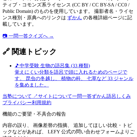
ティブ・コモンズ系ライセンス (CC BY / CC BY-SA / CC0 /
Public Domain) のものを使用しています。 撮影者名・ライセ
ンス種別・原典へのリンクは
ずかん
の各種詳細ページに記
載しています。
📷 一問一答クイズへ →
🔗 関連トピック
🎵
中学受験 生物の語呂集 (33 種類)
覚えにくい分類を語呂で頭に入れるためのページで
す。 昆虫の冬越し、 植物の科、 七草など 33 ジャンル
を集めました。
当塾について ↗
サイトについて
一問一答
ずかん
語呂
しくみ
プライバシー
利用規約
機能のご要望・不具合の報告
内容の誤り、 画像差替の指摘、 追加してほしい比較・トピ
ックなどがあれば、 LEFY 公式の問い合わせフォームよりご