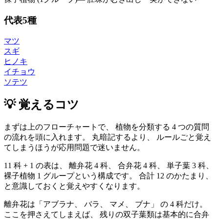
代表5種
マツ
スギ
ヒノキ
イチョウ
ソテツ
💡 覚えるコツ
まずは上のフローチャートで、 植物を分類する 4 つの質問
の流れを頭に入れます。 丸暗記するより、 ルールごと覚え
てしまうほうが応用問題で迷いません。
11 科 + 1 の表は、 離弁花 4 科、 合弁花 4 科、 単子葉 3 科、
裸子植物 1 グループという構成です。 合計 12 のかたまり、
と意識しておくと覚えやすくなります。
離弁花は「アブラナ、 バラ、 マメ、 ブナ」 の 4 科だけ。
ここを押さえてしまえば、 残りの双子葉類は基本的に合弁