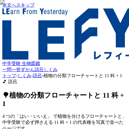
本文へスキップ
中学受験 生物図鑑
一問一答
ずかん
語呂
しくみ
トップ
›
しくみ
›
語呂
›
植物の分類フローチャートと 11 科 + 1
🎵
語呂
🌳
植物の分類フローチャートと 11 科 +
1
4 つの「はい・いいえ」 で植物を分けるフローチャートと、
中学受験で必ず押さえる 11 科 + 1 の代表種を写真で並べた
ページです。