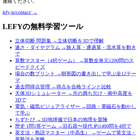
連絡ください。
lefy.jp/contact/ →
LEFYの無料学習ツール
立体切断 問題集
→
立体切断を3Dで理解
速さ・ダイヤグラム
→
旅人算・通過算・流水算を動き
で
算数マスター（4択ゲーム）
→
算数全単元1200問のス
ピードクイズ
場合の数プリント
→
樹形図の書き出しで学ぶ全12テー
マ
過去問得点管理
→
得点を合格ラインと比較
天体3Dシミュレーター
→
月の満ち欠け・南中高度を
3Dで
電気・磁気ビジュアライザー
→
回路・電磁石を動かし
て学ぶ
ちずたび
→
3D地球儀で日本の地理を冒険
歴史 1問1答ゲーム
→
旧石器〜現代 約1400問を4択で
英文法・熟語マスター（中高生）
→
ゲームで英文法・
英熟語を攻略