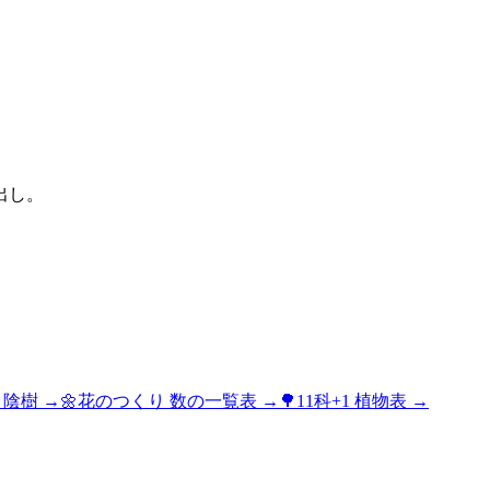
出し。
s 陰樹
→
🌼
花のつくり 数の一覧表
→
🌳
11科+1 植物表
→