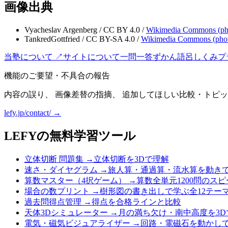
画像出典
Vyacheslav Argenberg
/
CC BY 4.0
/
Wikimedia Commons (
ph
TankredGottfried
/
CC BY-SA 4.0
/
Wikimedia Commons (
pho
当塾について ↗
サイトについて
一問一答
ずかん
語呂
しくみ
プ
機能のご要望・不具合の報告
内容の誤り、 画像差替の指摘、 追加してほしい比較・トピッ
lefy.jp/contact/ →
LEFYの無料学習ツール
立体切断 問題集
→
立体切断を3Dで理解
速さ・ダイヤグラム
→
旅人算・通過算・流水算を動き
算数マスター（4択ゲーム）
→
算数全単元1200問のス
場合の数プリント
→
樹形図の書き出しで学ぶ全12テー
過去問得点管理
→
得点を合格ラインと比較
天体3Dシミュレーター
→
月の満ち欠け・南中高度を3D
電気・磁気ビジュアライザー
→
回路・電磁石を動かし