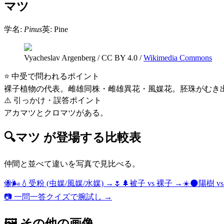
マツ
学名:
Pinus
英:
Pine
Vyacheslav Argenberg
/
CC BY 4.0
/
Wikimedia Commons
⭐ 中受で問われるポイント
裸子植物の代表。雌雄同株・雌雄異花・風媒花。胚珠がむき
⚠️ 引っかけ・誤答ポイント
アカマツとクロマツがある。
🔍
マツ
が登場する比較表
仲間と並べて違いを写真で見比べる。
🐝🌬️💧
受粉 (虫媒/風媒/水媒)
→
🌷🌲
被子 vs 裸子
→
☀️🌑
陽樹 v
📷 一問一答クイズで腕試し →
🖼 その他の画像