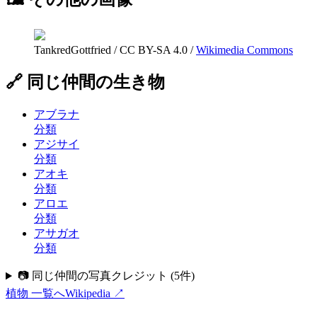
TankredGottfried
/
CC BY-SA 4.0
/
Wikimedia Commons
🔗 同じ仲間の生き物
アブラナ
分類
アジサイ
分類
アオキ
分類
アロエ
分類
アサガオ
分類
📷 同じ仲間の写真クレジット
(
5
件)
植物
一覧へ
Wikipedia ↗