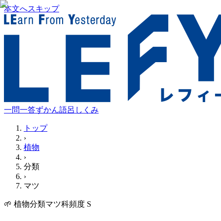
本文へスキップ
一問一答
ずかん
語呂
しくみ
トップ
›
植物
›
分類
›
マツ
🌱
植物
分類
マツ科
頻度
S